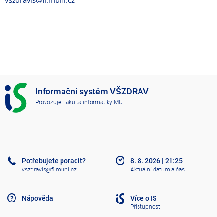
vszdravis@fi.muni.cz
I
Informační systém VŠZDRAV
S
Provozuje
Fakulta informatiky MU
V
Š
Z
D
R
A
Potřebujete poradit?
8. 8. 2026
|
21:25
V
vszdravis@fi.muni.cz
Aktuální datum a čas
Nápověda
Více o IS
Přístupnost