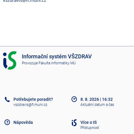
vszdravis@fi.muni.cz
I
Informační systém VŠZDRAV
S
Provozuje
Fakulta informatiky MU
V
Š
Z
D
R
A
Potřebujete poradit?
8. 8. 2026
|
16:32
V
vszdravis@fi.muni.cz
Aktuální datum a čas
Nápověda
Více o IS
Přístupnost