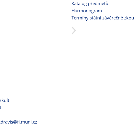
Katalog předmětů
Harmonogram
Termíny státní závěrečné zko
akult
t
zdravis@fi.muni.cz