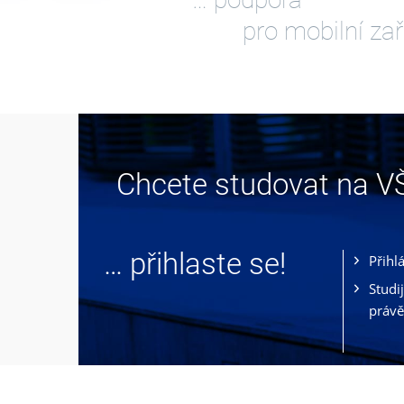
pro mobilní zař
Chcete studovat na 
… přihlaste se!
Přihl
Studi
právě