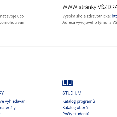
WWW stránky VŠZDR
nát svoje učo
Vysoká škola zdravotnická:
ht
e, pomohou vám
Adresa vývojového týmu IS 
RY
STUDIUM
ové vyhledávání
Katalog programů
materiály
Katalog oborů
e
Počty studentů