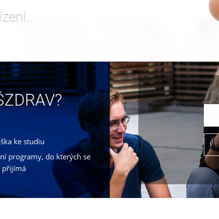
ízení…
VŠZDRAV?
áška ke studiu
jní programy, do kterých se
 přijímá