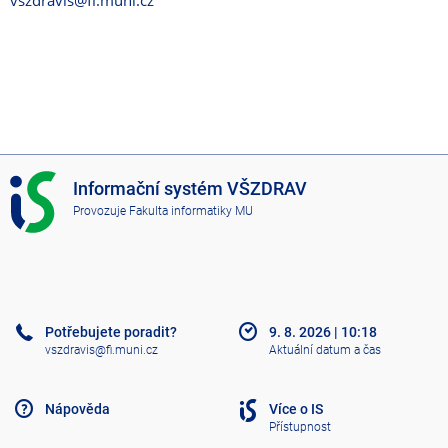
vszdravis@fi.muni.cz
I
Informační systém VŠZDRAV
S
Provozuje
Fakulta informatiky MU
V
Š
Z
D
R
A
Potřebujete poradit?
9. 8. 2026
|
10:18
V
vszdravis@fi.muni.cz
Aktuální datum a čas
Nápověda
Více o IS
Přístupnost