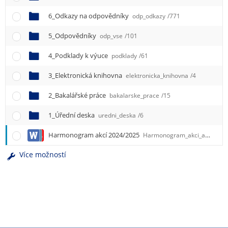
e
n
6_Odkazy na odpovědníky
odp_odkazy
/771
u
5_Odpovědníky
odp_vse
/101
4_Podklady k výuce
podklady
/61
3_Elektronická knihovna
elektronicka_knihovna
/4
2_Bakalářské práce
bakalarske_prace
/15
1_Úřední deska
uredni_deska
/6
Harmonogram akcí 2024/2025
Harmonogram_akci_aktualizace.docx
Více možností