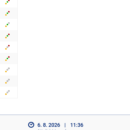
z
i
t
i
k
o
n
y
6. 8. 2026
|
11:36