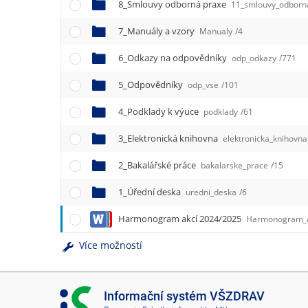
e
8_Smlouvy odborná praxe
11_smlouvy_odborn
n
7_Manuály a vzory
u
Manualy
/4
6_Odkazy na odpovědníky
odp_odkazy
/771
5_Odpovědníky
odp_vse
/101
4_Podklady k výuce
podklady
/61
3_Elektronická knihovna
elektronicka_knihovna
2_Bakalářské práce
bakalarske_prace
/15
1_Úřední deska
uredni_deska
/6
Harmonogram akcí 2024/2025
Harmonogram_ak
Více možností
I
Informační systém VŠZDRAV
S