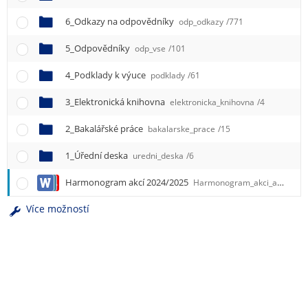
e
n
6_Odkazy na odpovědníky
odp_odkazy
/771
u
5_Odpovědníky
odp_vse
/101
4_Podklady k výuce
podklady
/61
3_Elektronická knihovna
elektronicka_knihovna
/4
2_Bakalářské práce
bakalarske_prace
/15
1_Úřední deska
uredni_deska
/6
Harmonogram akcí 2024/2025
Harmonogram_akci_aktualizace.docx
Více možností