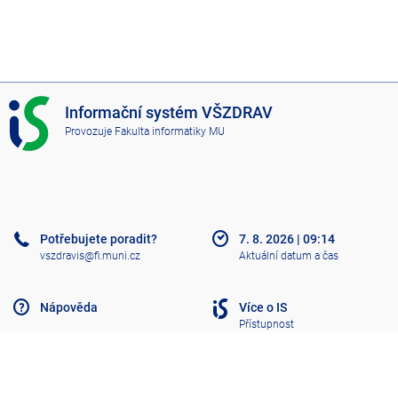
I
Informační systém VŠZDRAV
S
Provozuje
Fakulta informatiky MU
V
Š
Z
D
R
A
Potřebujete poradit?
7. 8. 2026
|
09:14
V
vszdravis@fi.muni.cz
Aktuální datum a čas
Nápověda
Více o IS
Přístupnost
Klasický IS