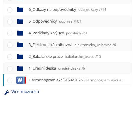
e
n
6_Odkazy na odpovědníky
odp_odkazy
/771
u
5_Odpovědníky
odp_vse
/101
4_Podklady k výuce
podklady
/61
3_Elektronická knihovna
elektronicka_knihovna
/4
2_Bakalářské práce
bakalarske_prace
/15
1_Úřední deska
uredni_deska
/6
Harmonogram akcí 2024/2025
Harmonogram_akci_aktualizace.docx
Více možností