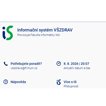
I
Informační systém VŠZDRAV
S
Provozuje
Fakulta informatiky MU
V
Š
Z
D
R
A
Potřebujete poradit?
8. 8. 2026
|
20:07
V
vszdravis@fi.muni.cz
Aktuální datum a čas
Nápověda
Více o IS
Přístupnost
Klasický IS