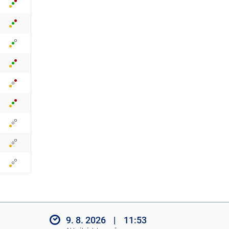
z
i
t
i
k
o
n
y
9. 8. 2026
|
11:53