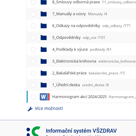
e
8_Smlouvy odborná praxe
11_smlouvy_odborn
n
7_Manuály a vzory
u
Manualy
/4
6_Odkazy na odpovědníky
odp_odkazy
/771
5_Odpovědníky
odp_vse
/101
4_Podklady k výuce
podklady
/61
3_Elektronická knihovna
elektronicka_knihovna
2_Bakalářské práce
bakalarske_prace
/15
1_Úřední deska
uredni_deska
/6
Harmonogram akcí 2024/2025
Harmonogram_ak
Více možností
I
Informační systém VŠZDRAV
S