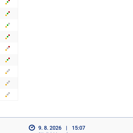
z
i
t
i
k
o
n
y
9. 8. 2026
|
15:07