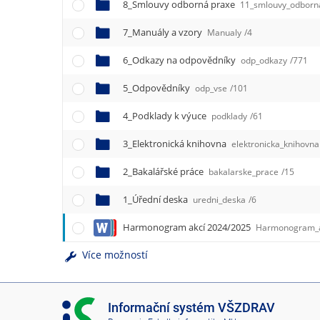
e
8_Smlouvy odborná praxe
11_smlouvy_odborn
n
7_Manuály a vzory
u
Manualy
/4
6_Odkazy na odpovědníky
odp_odkazy
/771
5_Odpovědníky
odp_vse
/101
4_Podklady k výuce
podklady
/61
3_Elektronická knihovna
elektronicka_knihovna
2_Bakalářské práce
bakalarske_prace
/15
1_Úřední deska
uredni_deska
/6
Harmonogram akcí 2024/2025
Harmonogram_ak
Více možností
I
Informační systém VŠZDRAV
S