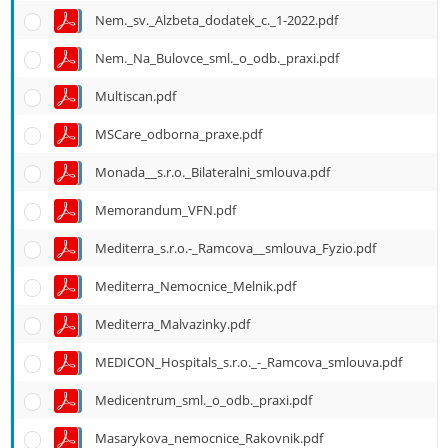
Nem._sv._Alzbeta_dodatek_c._1-2022.pdf
Nem._Na_Bulovce_sml._o_odb._praxi.pdf
Multiscan.pdf
MSCare_odborna_praxe.pdf
Monada__s.r.o._Bilateralni_smlouva.pdf
Memorandum_VFN.pdf
Mediterra_s.r.o.-_Ramcova__smlouva_Fyzio.pdf
Mediterra_Nemocnice_Melnik.pdf
Mediterra_Malvazinky.pdf
MEDICON_Hospitals_s.r.o._-_Ramcova_smlouva.pdf
Medicentrum_sml._o_odb._praxi.pdf
Masarykova_nemocnice_Rakovnik.pdf