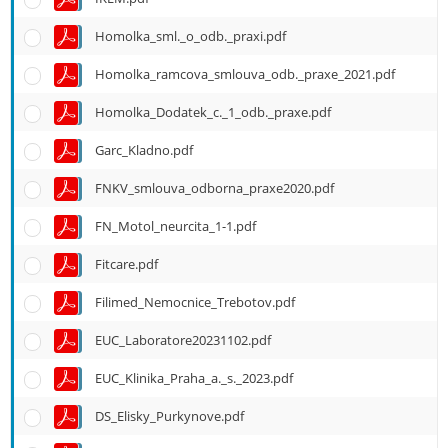
Homolka_sml._o_odb._praxi.pdf
Homolka_ramcova_smlouva_odb._praxe_2021.pdf
Homolka_Dodatek_c._1_odb._praxe.pdf
Garc_Kladno.pdf
FNKV_smlouva_odborna_praxe2020.pdf
FN_Motol_neurcita_1-1.pdf
Fitcare.pdf
Filimed_Nemocnice_Trebotov.pdf
EUC_Laboratore20231102.pdf
EUC_Klinika_Praha_a._s._2023.pdf
DS_Elisky_Purkynove.pdf