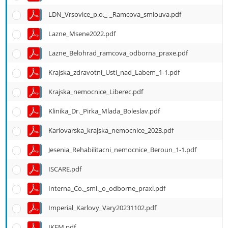
LDN_Vrsovice_p.o._-_Ramcova_smlouva.pdf
Lazne_Msene2022.pdf
Lazne_Belohrad_ramcova_odborna_praxe.pdf
Krajska_zdravotni_Usti_nad_Labem_1-1.pdf
Krajska_nemocnice_Liberec.pdf
Klinika_Dr._Pirka_Mlada_Boleslav.pdf
Karlovarska_krajska_nemocnice_2023.pdf
Jesenia_Rehabilitacni_nemocnice_Beroun_1-1.pdf
ISCARE.pdf
Interna_Co._sml._o_odborne_praxi.pdf
Imperial_Karlovy_Vary20231102.pdf
IKEM.pdf