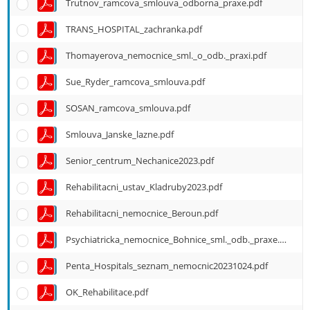
Trutnov_ramcova_smlouva_odborna_praxe.pdf
TRANS_HOSPITAL_zachranka.pdf
Thomayerova_nemocnice_sml._o_odb._praxi.pdf
Sue_Ryder_ramcova_smlouva.pdf
SOSAN_ramcova_smlouva.pdf
Smlouva_Janske_lazne.pdf
Senior_centrum_Nechanice2023.pdf
Rehabilitacni_ustav_Kladruby2023.pdf
Rehabilitacni_nemocnice_Beroun.pdf
Psychiatricka_nemocnice_Bohnice_sml._odb._praxe.pdf
Penta_Hospitals_seznam_nemocnic20231024.pdf
OK_Rehabilitace.pdf