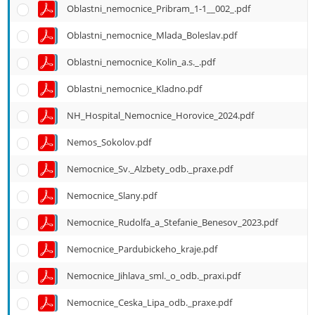
Oblastni_nemocnice_Pribram_1-1__002_.pdf
Oblastni_nemocnice_Mlada_Boleslav.pdf
Oblastni_nemocnice_Kolin_a.s._.pdf
Oblastni_nemocnice_Kladno.pdf
NH_Hospital_Nemocnice_Horovice_2024.pdf
Nemos_Sokolov.pdf
Nemocnice_Sv._Alzbety_odb._praxe.pdf
Nemocnice_Slany.pdf
Nemocnice_Rudolfa_a_Stefanie_Benesov_2023.pdf
Nemocnice_Pardubickeho_kraje.pdf
Nemocnice_Jihlava_sml._o_odb._praxi.pdf
Nemocnice_Ceska_Lipa_odb._praxe.pdf