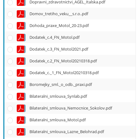
Dopravni_zdravotnictvi_AGEL_Italska.pdf
Domov_tretiho_veku__s.r.o..pdf
Dohoda_praxe_Motol_20-23.pdf
Dodatek_c.4_FN_Motol.pdf
Dodatek_c.3_FN_Motol2021.pdf
Dodatek_c.2_FN_Motol20210318.pdf
Dodatek_c._1_FN_Motol20210318.pdf
Boromejky_sml._o_odb._praxi.pdf
Bilateralni_smlouva_Synlab.pdf
Bilateralni_smlouva_Nemocnice_Sokolov.pdf
Bilateralni_smlouva_Motol.pdf
Bilateralni_smlouva_Lazne_Belohrad.pdf