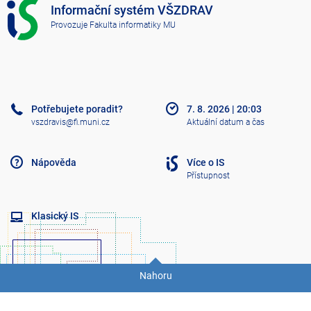
I
Informační systém VŠZDRAV
S
Provozuje
Fakulta informatiky MU
V
Š
Z
D
R
A
Potřebujete poradit?
7. 8. 2026
|
20:03
V
vszdravis@fi.muni.cz
Aktuální datum a čas
Nápověda
Více o IS
Přístupnost
Klasický IS
Nahoru