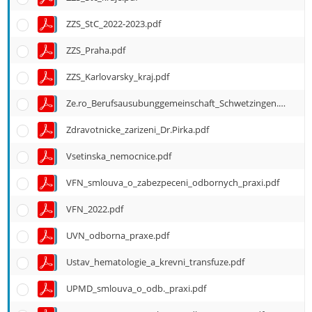
e
n
ZZS_StC_2022-2023.pdf
u
ZZS_Praha.pdf
ZZS_Karlovarsky_kraj.pdf
Ze.ro_Berufsausubunggemeinschaft_Schwetzingen.pdf
Zdravotnicke_zarizeni_Dr.Pirka.pdf
Vsetinska_nemocnice.pdf
VFN_smlouva_o_zabezpeceni_odbornych_praxi.pdf
VFN_2022.pdf
UVN_odborna_praxe.pdf
Ustav_hematologie_a_krevni_transfuze.pdf
UPMD_smlouva_o_odb._praxi.pdf