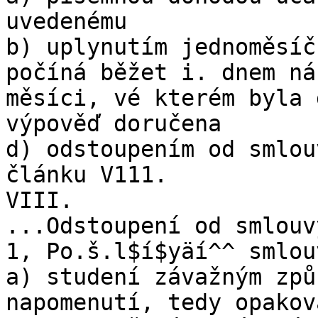
uvedenému

b) uplynutím jednoměsíč
počíná běžet i. dnem ná
měsíci, vé kterém byla 
výpověď doručena

d) odstoupením od smlou
článku V111.

VIII.

...Odstoupení od smlouvy
1, Po.š.l$í$yäí^^ smlou
a) studení závažným způ
napomenutí, tedy opakov