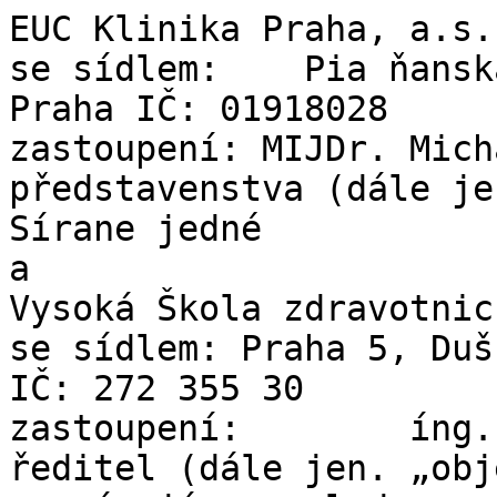
EUC Klinika Praha, a.s.

se sídlem:    Pia ňansk
Praha IČ: 01918028

zastoupení: MIJDr. Mich
představenstva (dále je
Sírane jedné

a

Vysoká Škola zdravotnic
se sídlem: Praha 5, Duš
IČ: 272 355 30

zastoupení:        íng.
ředitel (dále jen. „obj