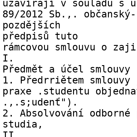
uzavírají v souladu s u
89/2012 Sb.,. občanský-
pozdějších

předpisů tuto

rámcovou smlouvu o zaji
I.

Předmět a účel smlouvy

1. Předrriětem smlouvy 
praxe .studentu objedna
.,.s;udenť").

2. Absolvování odborné 
studia,

II.
