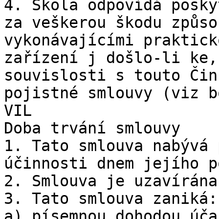
4. Škola odpovídá posky
za veškerou škodu způso
vykonávajícími praktick
zařízení j došlo-li ke,
souvislosti s touto Čin
pojistné smlouvy (viz b
VIL

Doba trvání smlouvy

1. Tato smlouva nabývá 
účinnosti dnem jejího p
2. Smlouva je uzavírána
3. Tato smlouva zaniká:

a) písemnou dohodou úča