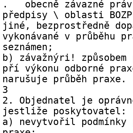
.   obecně závazné práv
předpisy \ oblasti BOZP
jiné, bezprostředně dop
vykonávané v průběhu pr
seznámen;

b) závažnýri! způsobem 
pří výkonu odborné prax
narušuje průběh praxe.

3

2. Objednatel je oprávn
jestliže poskytovatel:

a) nevytvořil podmínky 
praxe;
