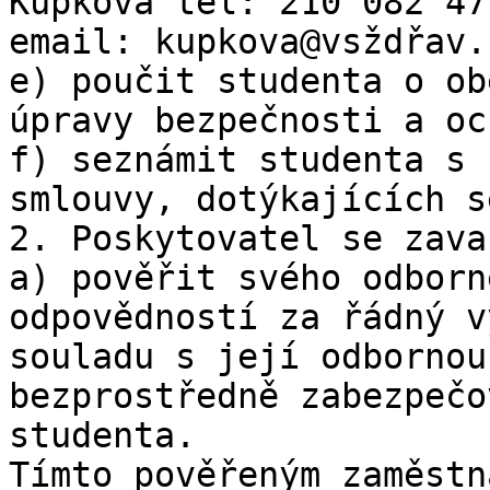
Kupková tel: 210 082 47
email: kupkova@vsždřav.c
e) poučit studenta o ob
úpravy bezpečnosti a oc
f) seznámit studenta s 
smlouvy, dotýkajících s
2. Poskytovatel se zava
a) pověřit svého odborn
odpovědností za řádný v
souladu s její odbornou
bezprostředně zabezpečo
studenta.

Tímto pověřeným zaměstn