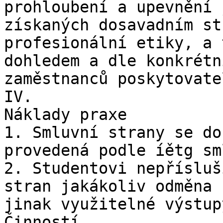
prohloubení a upevnění 
získaných dosavadním st
profesionální etiky, a 
dohledem a dle konkrétn
zaměstnanců poskytovatel
IV.

Náklady praxe

1. Smluvní strany se do
provedená podle íětg sm
2. Studentovi nepřísluš
stran jakákoliv odměna 
jinak využitelné výstup
Činností.
