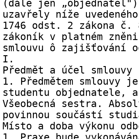
(dále jen „objednatel")
uzavřely níže uvedeného
1746 odst. 2 zákona č. 
zákoník v platném zněni
smlouvu ô zajišťování o
I.

Předmět a účel smlouvy

1. Předmětem smlouvy je
studentu objednatele, a
Všeobecná sestra. Absol
povinnou součástí studia
Místo a doba výkonu odb
1. Praxe bude vykonáván