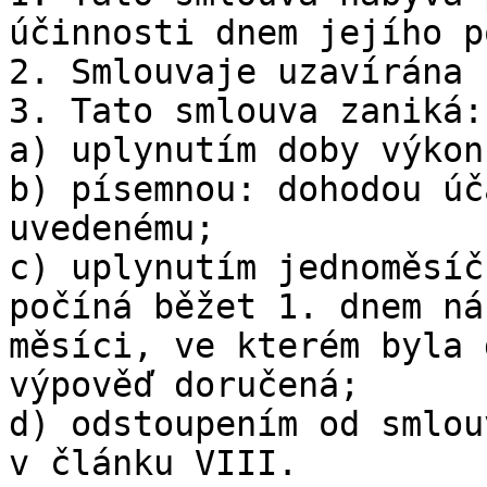
účinnosti dnem jejího p
2. Smlouvaje uzavírána 
3. Tato smlouva zaniká:

a) uplynutím doby výkon
b) písemnou: dohodou úč
uvedenému;

c) uplynutím jednoměsíč
počíná běžet 1. dnem ná
měsíci, ve kterém byla 
výpověď doručená;

d) odstoupením od smlou
v článku VIII.
