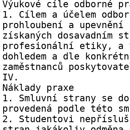
Výukové cíle odborné pra
1. Cílem a účelem odbor
prohloubení a upevnění 
získaných dosavadním st
profesionální etiky, a 
dohledem a dle konkrétn
zaměstnanců poskytovatel
IV.

Náklady praxe

1. Smluvní strany se do
provedená podle této sm
2. Studentovi nepřísluš
stran jakákoliv odměna 