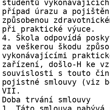
studentů vykonávajících
případ úrazu a pojištěn
způsobenou zdravotnické
při praktické výuce.

4. Škola odpovídá posky
za veškerou škodu způso
vykonávajícími praktick
zařízení, došlo-H ke vz
souvislosti s touto čin
pojistné smlouvy (viz b
VII.

Doba trvání smlouvy

1. Táto smlouva nabývá 