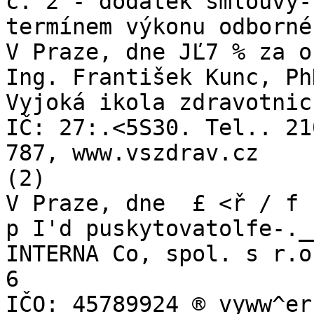
č. 2 - dodatek smlouvy-
termínem výkonu odborné
V Praze, dne JĽ7 % za o
Ing. František Kunc, Ph
Vyjoká ikola zdravotnic
IČ: 27:.<5S30. Tel.. 21
787, www.vszdrav.cz

(2)

V Praze, dne  £ <ř / f

p I'd puskytovatolfe-.__
INTERNA Co, spol. s r.o
6

IČO: 45789924 ® vyww^er