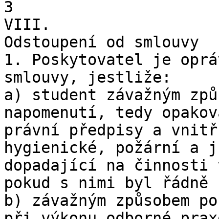
3

VIII.

Odstoupení od smlouvy

1. Poskytovatel je oprá
smlouvy, jestliže:

a) student závažným způ
napomenutí, tedy opakov
právní předpisy a vnitř
hygienické, požární a j
dopadající na činnosti 
pokud s nimi byl řádně 
b) závažným způsobem po
při výkonu odborné prax