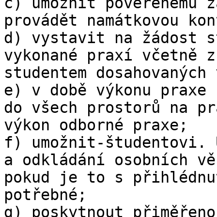
c) umožnit pověřenému z
provádět namátkovou kon
d) vystavit na žádost s
vykonané praxí včetně z
studentem dosahovaných 
e) v době výkonu praxe 
do všech prostorů na pr
výkon odborné praxe;

f) umožnit-študentovi. 
a odkládání osobních vě
pokud je to s přihlédnu
potřebné;

g) poskytnout přiměřeno