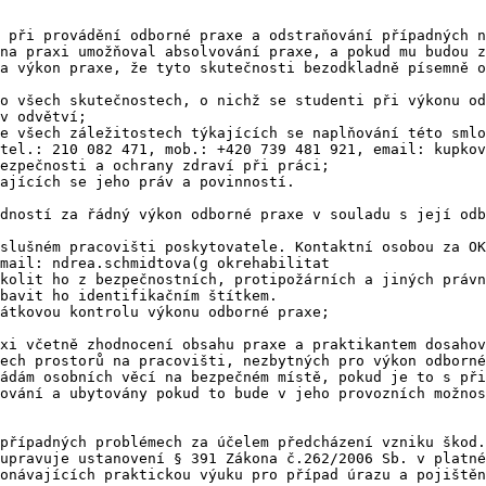
 při provádění odborné praxe a odstraňování případných n
na praxi umožňoval absolvování praxe, a pokud mu budou z
a výkon praxe, že tyto skutečnosti bezodkladně písemně o
o všech skutečnostech, o nichž se studenti při výkonu od
v odvětví;

e všech záležitostech týkajících se naplňování této smlo
tel.: 210 082 471, mob.: +420 739 481 921, email: kupkov
ezpečnosti a ochrany zdraví při práci;

ajících se jeho práv a povinností.

dností za řádný výkon odborné praxe v souladu s její odb
slušném pracovišti poskytovatele. Kontaktní osobou za OK
mail: ndrea.schmidtova(g okrehabilitat

kolit ho z bezpečnostních, protipožárních a jiných právn
bavit ho identifikačním štítkem.

átkovou kontrolu výkonu odborné praxe;

xi včetně zhodnocení obsahu praxe a praktikantem dosahov
ech prostorů na pracovišti, nezbytných pro výkon odborné
ádám osobních věcí na bezpečném místě, pokud je to s při
ování a ubytovány pokud to bude v jeho provozních možnos
případných problémech za účelem předcházení vzniku škod.

upravuje ustanovení § 391 Zákona č.262/2006 Sb. v platné
onávajících praktickou výuku pro případ úrazu a pojištěn