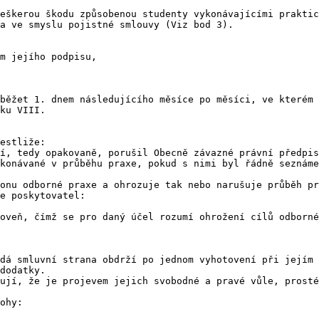
eškerou škodu způsobenou studenty vykonávajícími praktic
a ve smyslu pojistné smlouvy (Viz bod 3).

m jejího podpisu,

běžet 1. dnem následujícího měsíce po měsíci, ve kterém 
ku VIII.

estliže:

í, tedy opakovaně, porušil Obecně závazné právní předpis
konávané v průběhu praxe, pokud s nimi byl řádně seznáme
onu odborné praxe a ohrozuje tak nebo narušuje průběh pr
e poskytovatel:

oveň, čímž se pro daný účel rozumí ohrožení cílů odborné
dá smluvní strana obdrží po jednom vyhotovení při jejím 
dodatky.

ují, že je projevem jejich svobodné a pravé vůle, prosté
ohy:
