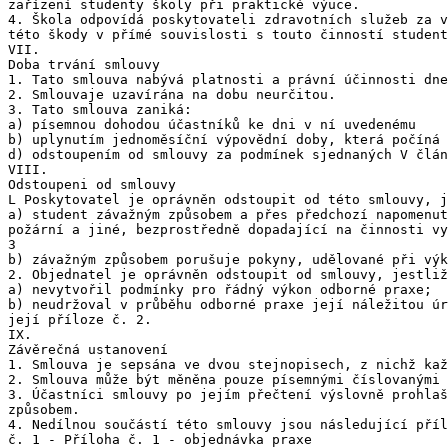
zařízení studenty školy při praktické výuce.

4. Škola odpovídá poskytovateli zdravotních služeb za v
této škody v přímé souvislosti s touto činností student
VII.

Doba trvání smlouvy

1. Tato smlouva nabývá platnosti a právní účinnosti dne
2. Smlouvaje uzavírána na dobu neurčitou.

3. Tato smlouva zaniká:

a) písemnou dohodou účastníků ke dni v ní uvedenému

b) uplynutím jednoměsíční výpovědní doby, která počíná 
d) odstoupením od smlouvy za podmínek sjednaných V člán
VIII.

Odstoupeni od smlouvy

L Poskytovatel je oprávněn odstoupit od této smlouvy, j
a) student závažným způsobem a přes předchozí napomenut
požární a jiné, bezprostředně dopadající na činnosti vy
3

b) závažným způsobem porušuje pokyny, udělované při výk
2. Objednatel je oprávněn odstoupit od smlouvy, jestliž
a) nevytvořil podmínky pro řádný výkon odborné praxe;

b) neudržoval v průběhu odborné praxe její náležitou úr
její příloze č. 2.

IX.

Závěrečná ustanovení

1. Smlouva je sepsána ve dvou stejnopisech, z nichž kaž
2. Smlouva může být měněna pouze písemnými číslovanými 
3. Účastníci smlouvy po jejím přečtení výslovně prohlaš
způsobem.

4. Nedílnou součástí této smlouvy jsou následující příl
č. 1 - Příloha č. 1 - objednávka praxe
