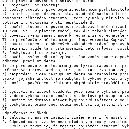
Další práva a povinnosti smluvních stran

1. Objednatel se zavazuje:

a) spolupracovat s pověřeným zaměstnancem poskytovatele
b) zajistit, aby zdravotní stav studentů nastupujících 
osobnosti některého studenta, které by mohly mít vliv n
potvrzení o očkování proti hepatitíde B;

c) poučit studenta o povinnosti zachovávat mlčenlivost 
101/2000 Sb., v platném znění, tak dle zákonů platných 
d) pověřit svého zaměstnance k jednání za objednatele v
Tímto pověřeným zaměstnancem je: Ing. Veronika Kupková 
e) poučit studenta o obecných základech právní úpravy b
f) seznámit studenta s ustanoveními této smlouvy, dotýk
2. Poskytovatel se zavazuje:

a) pověřit svého odborně způsobilého zaměstnance odpově
odbornou praxi studenta.

Tímto pověřeným zaměstnancem jsou fyzioterapeuti na pří
určena: Schmidtová Andrea, DiS., m.: +420 723 734 820, 
b) nejpozději v den nástupu studenta na pracoviště proš
praxe, jejichž znalost je nezbytná k výkonu praxe; a vy
c) umožnit pověřenému zástupci objednatele provádět nam
2

d) vystavit na žádost studenta potvrzení o vykonané pra
e) v době výkonu praxe umožnit studentovi přístup do vš
f) umožnit studentovi užívat hygienická zařízení a odkl
g) poskytnout přiměřenou součinnost při zajištění strav
VI.

Odpovědnost za škodu

1. Smluvní strany se zavazují vzájemně se informovat o 
2. Odpovědnostní vztahy mezi studenty a poskytovatelem 
3. Škola se zavazuje, že zajistí pojištění studentů vyk