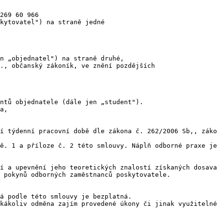
269 60 966

kytovatel") na straně jedné

n „objednatel") na straně druhé,

., občanský zákoník, ve znění pozdějších

ntů objednatele (dále jen „student").

a,

í týdenní pracovní době dle zákona č. 262/2006 Sb,, záko
ě. 1 a příloze č. 2 této smlouvy. Náplň odborné praxe je
í a upevnění jeho teoretických znalostí získaných dosava
 pokynů odborných zaměstnanců poskytovatele.

á podle této smlouvy je bezplatná.

kákoliv odměna zajím provedené úkony či jinak využitelné