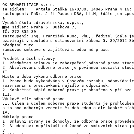
OK REHABILITACE s.r.o.

se sídlem:    Antala Staška 1670/80, 14046 Praha 4 IG: 
zastoupení: PhDr. Jiří Paduch DBA, LL.M, (dále jen „pos
a

Vysoká škola zdravotnická, o.p.s.,

■se sídlem: Praha 5, Duškova 7,

IČ: 272 355 30

zastoupení: Ing. František Kunc, PhD,, ředitel (dále je
uzavírají v souladu s ustanoveními zákona 5. 89/2012 Sb
předpisů tuto

rámcovou smlouvu o zajišťování odborně praxe:

I.

Předmět a účel smlouvy

1. Předmětem smlouvy je zabezpečení odborné praxe stude
2. Absolvování odborné praxe je povinnou součástí studi
II.

Místo a doba výkonu odborné praxe

1. Praxe bude vykonávána v Časovém rozsahu, odpovídajíc
rozvržením s přestávkami najídlo a odpočinek.

2. Konkrétní náplň odborné praxe je obsažena v příloze 
III.

Výukově cíle odborně praxe

.1. Cílem a účelem odborně praxe studenta je prohlouben
a to pod odborným vedením ěi dohledem a dle konkrétních
IV.

Náklady praxe

1. Smluvní strany se dohodly, že odborná praxe proveden
2. Studentovi nepřísluší od žádné ze smluvních stran ja
V.
