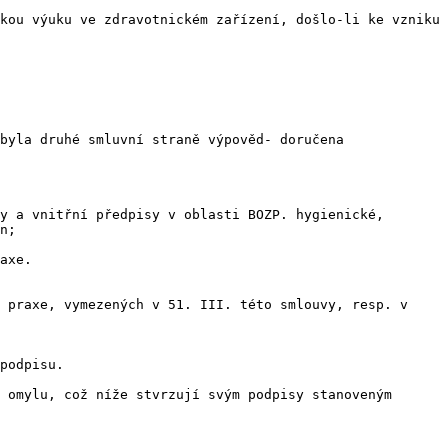
kou výuku ve zdravotnickém zařízení, došlo-li ke vzniku 
byla druhé smluvní straně výpověd- doručena

y a vnitřní předpisy v oblasti BOZP. hygienické, 
n;

axe.

 praxe, vymezených v 51. III. této smlouvy, resp. v 
podpisu.

 omylu, což níže stvrzují svým podpisy stanoveným 