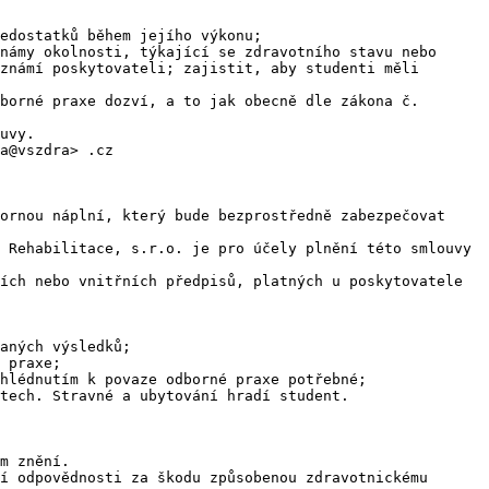
edostatků během jejího výkonu;

námy okolnosti, týkající se zdravotního stavu nebo 
známí poskytovateli; zajistit, aby studenti měli 
borné praxe dozví, a to jak obecně dle zákona č. 
uvy.

a@vszdra> .cz

ornou náplní, který bude bezprostředně zabezpečovat 
 Rehabilitace, s.r.o. je pro účely plnění této smlouvy 
ích nebo vnitřních předpisů, platných u poskytovatele 
aných výsledků;

 praxe;

hlédnutím k povaze odborné praxe potřebné;

tech. Stravné a ubytování hradí student.

m znění.

í odpovědnosti za škodu způsobenou zdravotnickému 