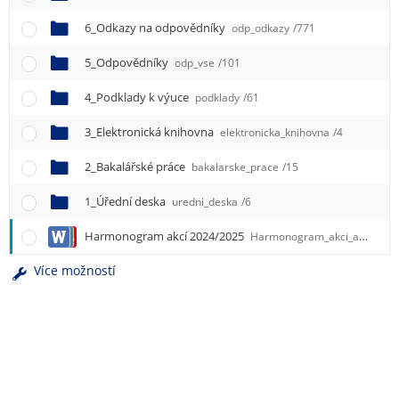
e
n
6_Odkazy na odpovědníky
odp_odkazy
/771
u
5_Odpovědníky
odp_vse
/101
4_Podklady k výuce
podklady
/61
3_Elektronická knihovna
elektronicka_knihovna
/4
2_Bakalářské práce
bakalarske_prace
/15
1_Úřední deska
uredni_deska
/6
Harmonogram akcí 2024/2025
Harmonogram_akci_aktualizace.docx
Více možností