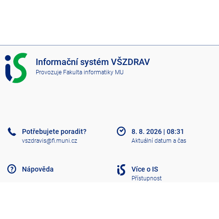
I
Informační systém VŠZDRAV
S
Provozuje
Fakulta informatiky MU
V
Š
Z
D
R
A
Potřebujete poradit?
8. 8. 2026
|
08:31
V
vszdravis@fi.muni.cz
Aktuální datum a čas
Nápověda
Více o IS
Přístupnost
Klasický IS