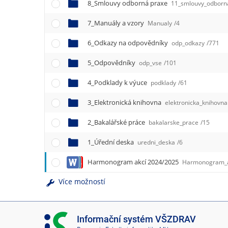
e
8_Smlouvy odborná praxe
11_smlouvy_odborn
n
7_Manuály a vzory
u
Manualy
/4
6_Odkazy na odpovědníky
odp_odkazy
/771
5_Odpovědníky
odp_vse
/101
4_Podklady k výuce
podklady
/61
3_Elektronická knihovna
elektronicka_knihovna
2_Bakalářské práce
bakalarske_prace
/15
1_Úřední deska
uredni_deska
/6
Harmonogram akcí 2024/2025
Harmonogram_ak
Více možností
I
Informační systém VŠZDRAV
S