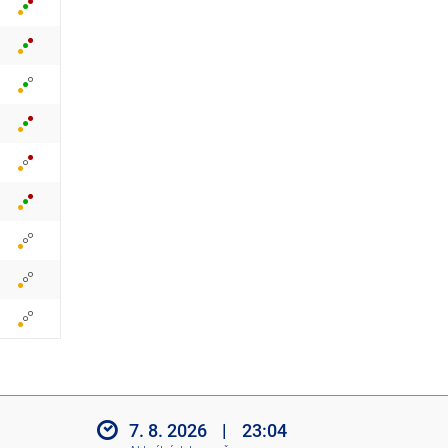
z
i
t
i
k
o
n
y
7. 8. 2026
|
23:04