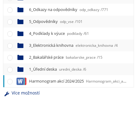
e
n
6_Odkazy na odpovědníky
odp_odkazy
/771
u
5_Odpovědníky
odp_vse
/101
4_Podklady k výuce
podklady
/61
3_Elektronická knihovna
elektronicka_knihovna
/4
2_Bakalářské práce
bakalarske_prace
/15
1_Úřední deska
uredni_deska
/6
Harmonogram akcí 2024/2025
Harmonogram_akci_aktualizace.docx
Více možností