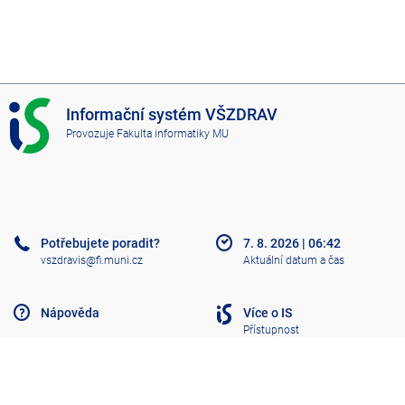
I
Informační systém VŠZDRAV
S
Provozuje
Fakulta informatiky MU
V
Š
Z
D
R
A
Potřebujete poradit?
7. 8. 2026
|
06:42
V
vszdravis@fi.muni.cz
Aktuální datum a čas
Nápověda
Více o IS
Přístupnost
Klasický IS