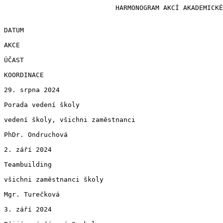
                            HARMONOGRAM AKCÍ AKADEMICKÉHO ROKU 2024/25

DATUM

AKCE

ÚČAST

KOORDINACE

29. srpna 2024

Porada vedení školy

vedení školy, všichni zaměstnanci

PhDr. Ondruchová

2. září 2024

Teambuilding

všichni zaměstnanci školy

Mgr. Turečková

3. září 2024
