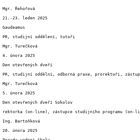
Mgr. Řehořová

21.-23. leden 2025

Gaudeamus

PR, studijní oddělení, tutoři

Mgr. Turečková

4. února 2025

Den otevřených dveří

PR, studijní oddělní, odborná praxe, prorektoři, zástup
Mgr. Turečková

5. února 2025

Den otevřených dveří Sokolov

rektorka (on-line), zástupce studijního programu (on-li
Ing. Bartoňková

20. února 2025

Porada vedení školy
