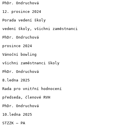
PhDr. Ondruchová

12. prosince 2024

Porada vedení školy

vedení školy, všichni zaměstnanci

PhDr. Ondruchová

prosince 2024

Vánoční bowling

všichni zaměstnanci školy

PhDr. Ondruchová

8.ledna 2025

Rada pro vnitřní hodnocení

předseda, členové RVH

PhDr. Ondruchová

10.ledna 2025

STZZK – PA
