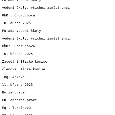
vedení školy, všichni zaměstnanci

PhDr. Ondruchová

10. dubna 2025

Porada vedení školy

vedení školy, všichni zaměstnanci

PhDr. Ondruchová

10. března 2025

Zasedání Etické komise

členové Etické komise

Ing. Jexová

11. března 2025

Burza práce

PR, odborná praxe

Mgr. Turečková
