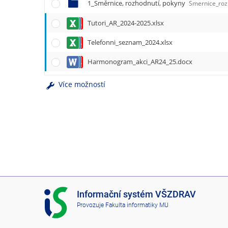
e
1_Směrnice, rozhodnutí, pokyny
Smernice_roz
n
Tutori_AR_2024-2025.xlsx
u
Telefonni_seznam_2024.xlsx
Harmonogram_akci_AR24_25.docx
Více možností
I
Informační systém VŠZDRAV
S
Provozuje
Fakulta informatiky MU
V
Š