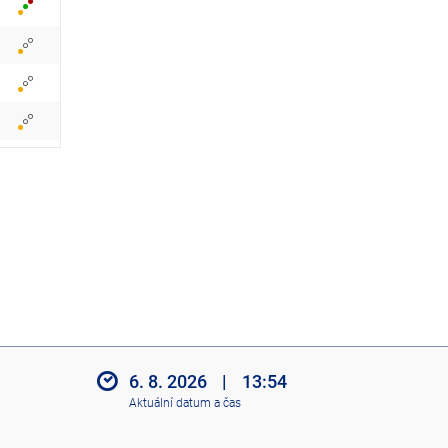
z
i
t
i
k
o
n
y
6. 8. 2026
|
13:54
Aktuální datum a čas