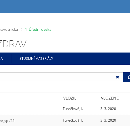
>
ravotnická
1_Úřední deska
ŠZDRAV
KA
STUDIJNÍ MATERIÁLY
VLOŽIL
VLOŽENO
Turečková, I.
3. 3. 2020
Turečková, I.
3. 3. 2020
ze_sp
/25