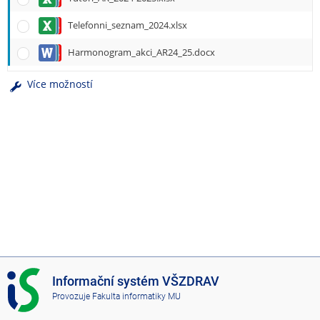
e
n
Telefonni_seznam_2024.xlsx
u
Harmonogram_akci_AR24_25.docx
Více možností
I
Informační systém VŠZDRAV
S
Provozuje
Fakulta informatiky MU
V