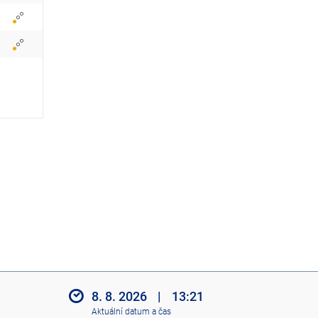
z
i
t
i
k
o
n
y
8. 8. 2026
|
13:21
Aktuální datum a čas