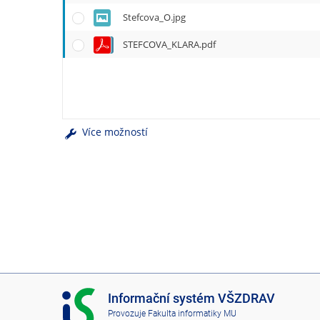
e
Stefcova_O.jpg
n
u
STEFCOVA_KLARA.pdf
Více možností
I
Informační systém VŠZDRAV
S
Provozuje
Fakulta informatiky MU