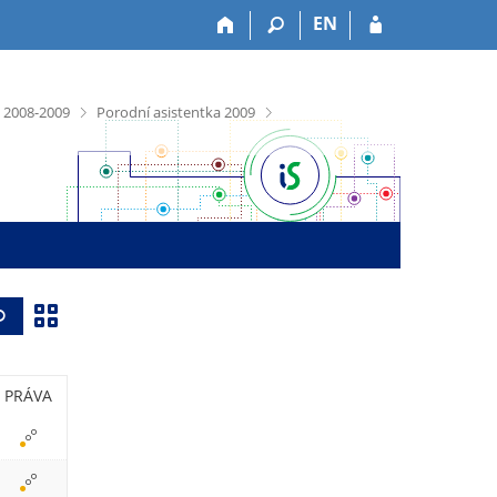
EN
>
>
 2008-2009
Porodní asistentka 2009
Z
Vyhledat
o
b
PRÁVA
r
a