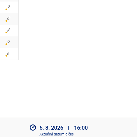
z
i
t
i
k
o
n
y
6. 8. 2026
|
16:00
Aktuální datum a čas