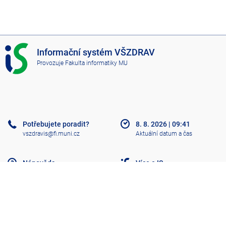
I
Informační systém VŠZDRAV
S
Provozuje
Fakulta informatiky MU
V
Š
Z
D
R
A
Potřebujete poradit?
8. 8. 2026
|
09:41
V
vszdravis@fi.muni.cz
Aktuální datum a čas
Nápověda
Více o IS
Přístupnost
Klasický IS