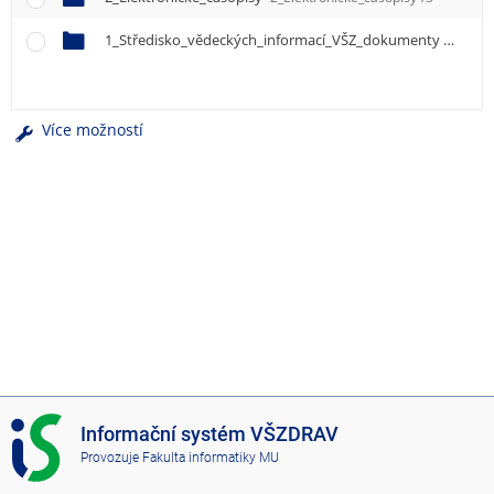
e
n
1_Středisko_vědeckých_informací_VŠZ_dokumenty
1_Stre
u
Více možností
I
Informační systém VŠZDRAV
S
Provozuje
Fakulta informatiky MU
V