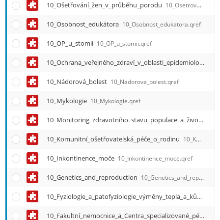
10_Ošetřování_žen_v_průběhu_porodu
10_Osetrovani_zen_v_prubehu_porodu.qref
10_Osobnost_edukátora
10_Osobnost_edukatora.qref
10_OP_u_stomií
10_OP_u_stomii.qref
10_Ochrana_veřejného_zdraví_v_oblasti_epidemiologie,_předcházení_vzniku_a_šíření_infekčních_onemocnění
10_Nádorová_bolest
10_Nadorova_bolest.qref
10_Mykologie
10_Mykologie.qref
10_Monitoring_zdravotního_stavu_populace_a_životního_prostředí,_sledování_zdravotního_stavu_populace
10_Komunitní_ošetřovatelská_péče_o_rodinu
10_Komunitni_osetrovatelska_pece_o_rodinu.qref
10_Inkontinence_moče
10_Inkontinence_moce.qref
10_Genetics_and_reproduction
10_Genetics_and_reproduction.qref
10_Fyziologie_a_patofyziologie_výměny_tepla_a_kůže
10_F
10_Fakultní_nemocnice_a_Centra_specializované_péče
10_