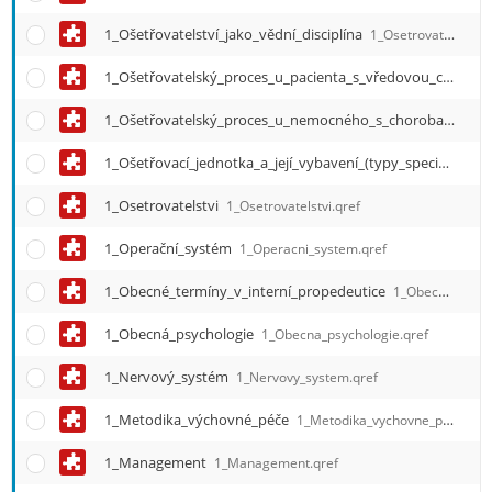
1_Ošetřovatelství_jako_vědní_disciplína
1_Osetrovatelstvi_jako_vedni_disciplina.qref
1_Ošetřovatelský_proces_u_pacienta_s_vředovou_chorobou_žaludku_a_duodena
1_Ošetřovatelský_proces_u_nemocného_s_chorobami_dýchacího_ústrojí
1_Ošetřovací_jednotka_a_její_vybavení_(typy_specifika)
1_
1_Osetrovatelstvi
1_Osetrovatelstvi.qref
1_Operační_systém
1_Operacni_system.qref
1_Obecné_termíny_v_interní_propedeutice
1_Obecne_terminy_v_interni_propedeutice.qref
1_Obecná_psychologie
1_Obecna_psychologie.qref
1_Nervový_systém
1_Nervovy_system.qref
1_Metodika_výchovné_péče
1_Metodika_vychovne_pece.qref
1_Management
1_Management.qref