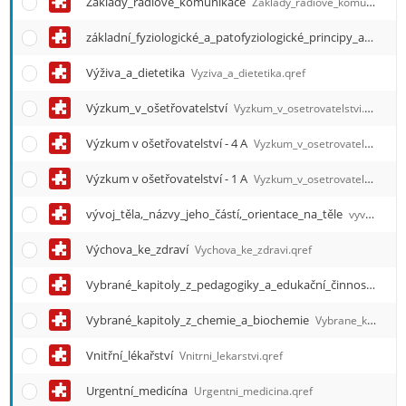
Základy_rádiové_komunikace
Zaklady_radiove_komunikace.qref
e
n
základní_fyziologické_a_patofyziologické_principy_a_koncepty
u
Výživa_a_dietetika
Vyziva_a_dietetika.qref
Výzkum_v_ošetřovatelství
Vyzkum_v_osetrovatelstvi.qref
Výzkum v ošetřovatelství - 4 A
Vyzkum_v_osetrovatelstvi_-_4_A.qref
Výzkum v ošetřovatelství - 1 A
Vyzkum_v_osetrovatelstvi_-_1_A.qref
vývoj_těla,_názvy_jeho_částí,_orientace_na_těle
vyvoj_tela__nazvy_jeho_casti__orientace_na_tele.qref
Výchova_ke_zdraví
Vychova_ke_zdravi.qref
Vybrané_kapitoly_z_pedagogiky_a_edukační_činnost
Vybra
Vybrané_kapitoly_z_chemie_a_biochemie
Vybrane_kapitoly_z_chemie_a_biochemie.qref
Vnitřní_lékařství
Vnitrni_lekarstvi.qref
Urgentní_medicína
Urgentni_medicina.qref