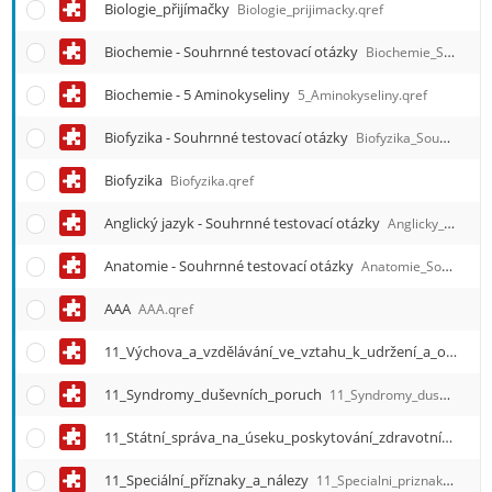
Biologie_přijímačky
Biologie_prijimacky.qref
Biochemie - Souhrnné testovací otázky
Biochemie_Souhrnne_testovaci_otazky.qref
Biochemie - 5 Aminokyseliny
5_Aminokyseliny.qref
Biofyzika - Souhrnné testovací otázky
Biofyzika_Souhrnne_testovaci_otazky.qref
Biofyzika
Biofyzika.qref
Anglický jazyk - Souhrnné testovací otázky
Anglicky_jazyk_Souhrnne_testovaci_otazky.qref
Anatomie - Souhrnné testovací otázky
Anatomie_Souhrnne_testovaci_otazky.qref
AAA
AAA.qref
11_Výchova_a_vzdělávání_ve_vztahu_k_udržení_a_obnovení_zdraví
11_Syndromy_duševních_poruch
11_Syndromy_dusevnich_poruch.qref
11_Státní_správa_na_úseku_poskytování_zdravotních_služeb
11_Speciální_příznaky_a_nálezy
11_Specialni_priznaky_a_nalezy.qref