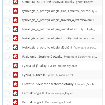
Genetika - Souhrnné testovací otázky
genetika.qref
fyziologie_a_patofyziologie_žláz_s_vnitřní_sekrecí
fyziologie_a_patofyziologie_zlaz_s_vnitrni_sekreci.qref
fyziologie_a_patofyziologie_trávení_a_vstřebávání
fyziologie_a_patofyziologie_traveni_a_vstrebavani.qref
fyziologie_a_patofyziologie_metabolismu
fyziologie_a_patofyziologie_metabolismu.qref
fyziologie_a_patofyziologie_imunity
fyziologie_a_patofyziologie_imunity.qref
fyziologie_a_patofyziologie_dýchání
fyziologie_a_patofyziologie_dychani.qref
Fyziologie - Souhrnné otázky
Fyziologie_Souhrnne_otazky.qref
Fyzika_přijímačky
Fyzika_prijimacky.qref
Fyzika_1._ročník
Fyzika_1._rocnik.qref
Filozofie - Souhrnné testovací otázky
Filozofie_Souhrnne_testovaci_otazky.qref
Farmakologie II.
Farmakologie_II.qref
Farmakologie I.
Farmakologie_I.qref