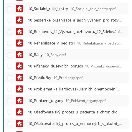
10_Sociální_role_sestry
10_Socialni_role_sestry.qref
10_Sesterské_organizace_a_jejich_význam_pro_rozvoj_oboru_ošetřovatelství
10_Rozhovor,_11_Význam_rozhovoru,_12_Sdělování_činy
10_Rehabilitace_v_pediatrii
10_Rehabilitace_v_pediatrii.qref
10_Rány
10_Rany.qref
10_Příznaky_duševních_poruch
10_Priznaky_dusevnich_poruch.qref
10_Předložky
10_Predlozky.qref
10_Problematika_kardiovaskulárních_onemocnění
10_Prob
10_Pohlavní_orgány
10_Pohlavni_organy.qref
10_Ošetřovatelský_proces_u_pacienta_s_chronickou_ránou
10_Ošetřovatelský_proces_u_nemocných_s_akutní_otravou