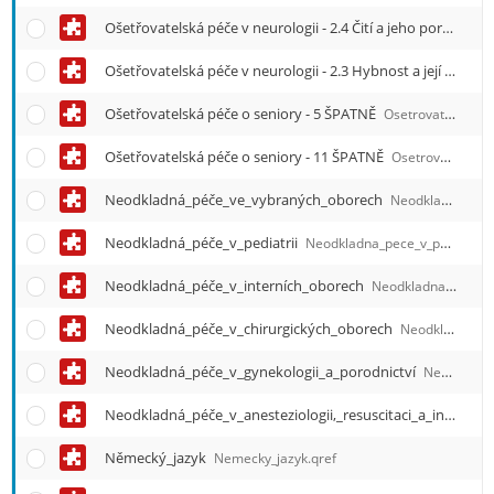
Ošetřovatelská péče v neurologii - 2.4 Čití a jeho poruchy
O
Ošetřovatelská péče v neurologii - 2.3 Hybnost a její poruchy
Ošetřovatelská péče o seniory - 5 ŠPATNĚ
Osetrovatelska_pece_o_seniory_-_5_SPATNE.qref
Ošetřovatelská péče o seniory - 11 ŠPATNĚ
Osetrovatelska_pece_o_seniory_-_11_SPATNE.qref
Neodkladná_péče_ve_vybraných_oborech
Neodkladna_pece_ve_vybranych_oborech.qref
Neodkladná_péče_v_pediatrii
Neodkladna_pece_v_pediatrii.qref
Neodkladná_péče_v_interních_oborech
Neodkladna_pece_v_internich_oborech.qref
Neodkladná_péče_v_chirurgických_oborech
Neodkladna_pece_v_chirurgickych_oborech.qref
Neodkladná_péče_v_gynekologii_a_porodnictví
Neodkladna_pece_v_gynekologii_a_porodnictvi.qref
Neodkladná_péče_v_anesteziologii,_resuscitaci_a_intenzivní_péči
Německý_jazyk
Nemecky_jazyk.qref