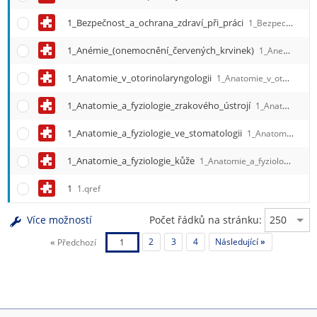
1_Bezpečnost_a_ochrana_zdraví_při_práci
1_Bezpecnost_a_ochrana_zdravi_pri_praci.qref
1_Anémie_(onemocnění_červených_krvinek)
1_Anemie__onemocneni_cervenych_krvinek_.qref
1_Anatomie_v_otorinolaryngologii
1_Anatomie_v_otorinolaryngologii.qref
1_Anatomie_a_fyziologie_zrakového_ústrojí
1_Anatomie_a_fyziologie_zrakoveho_ustroji.qref
1_Anatomie_a_fyziologie_ve_stomatologii
1_Anatomie_a_fyziologie_ve_stomatologii.qref
1_Anatomie_a_fyziologie_kůže
1_Anatomie_a_fyziologie_kuze.qref
1
1.qref
Více možností
Počet řádků na stránku:
«
Předchozí
1
2
3
4
Následující
»