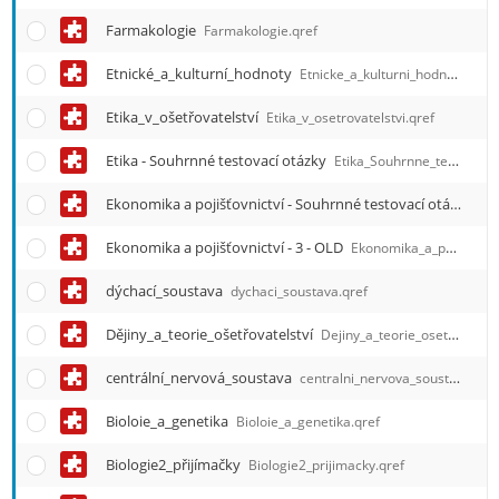
Farmakologie
Farmakologie.qref
Etnické_a_kulturní_hodnoty
Etnicke_a_kulturni_hodnoty.qref
Etika_v_ošetřovatelství
Etika_v_osetrovatelstvi.qref
Etika - Souhrnné testovací otázky
Etika_Souhrnne_testovaci_otazky.qref
Ekonomika a pojišťovnictví - Souhrnné testovací otázky
Ek
Ekonomika a pojišťovnictví - 3 - OLD
Ekonomika_a_pojistovnictvi_-_3_-_OLD.qref
dýchací_soustava
dychaci_soustava.qref
Dějiny_a_teorie_ošetřovatelství
Dejiny_a_teorie_osetrovatelstvi.qref
centrální_nervová_soustava
centralni_nervova_soustava.qref
Bioloie_a_genetika
Bioloie_a_genetika.qref
Biologie2_přijímačky
Biologie2_prijimacky.qref