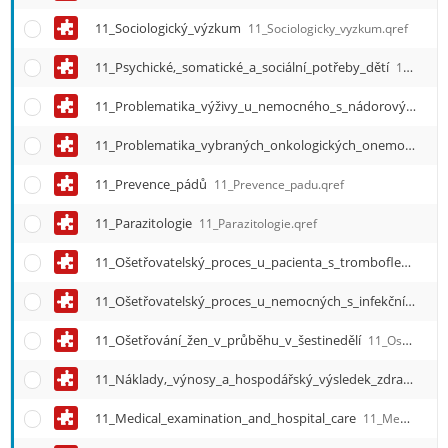
11_Sociologický_výzkum
11_Sociologicky_vyzkum.qref
11_Psychické,_somatické_a_sociální_potřeby_dětí
11_Psychicke__somaticke_a_socialni_potreby_deti.qref
11_Problematika_výživy_u_nemocného_s_nádorovým_onemocněním
11_Problematika_vybraných_onkologických_onemocnění,_screeningové_programy
11_Prevence_pádů
11_Prevence_padu.qref
11_Parazitologie
11_Parazitologie.qref
11_Ošetřovatelský_proces_u_pacienta_s_tromboflebitidou
11_Ošetřovatelský_proces_u_nemocných_s_infekčním_onemocněním
11_Ošetřování_žen_v_průběhu_v_šestinedělí
11_Osetrovani_zen_v_prubehu_v_sestinedeli.qref
11_Náklady,_výnosy_a_hospodářský_výsledek_zdravotnického_zařízení
11_Medical_examination_and_hospital_care
11_Medical_examination_and_hospital_care.qref