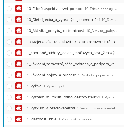
10_Etické_aspekty_první_pomoci
10_Eticke_aspekty_prvni_pomoci.qref
10_Dietní_léčba_u_vybraných_onemocnění
10_Dietni_lecba_u_vybranych_onemocneni.qref
10_Aktivita,_pohyb,_soběstačnost
10_Aktivita__pohyb__sobestacnost.qref
10 Majetková a kapitálová struktura zdravotnického zařízení
1_Zhoubné_nádory_ledvin,_močových_cest,_ženských_a_mužských_pohlavních_orgánů
1_Základní_zdravotní_péče,_ochrana_a_podpora_veřejného_zdraví
1_Základní_pojmy_a_procesy
1_Zakladni_pojmy_a_procesy.qref
1_Výživa
1_Vyziva.qref
1_Význam_multikulturního_ošetřovatelství
1_Vyznam_multikulturniho_osetrovatelstvi.qref
1_Výzkum_v_ošetřovatelství
1_Vyzkum_v_osetrovatelstvi.qref
1_Vlastnosti_krve
1_Vlastnosti_krve.qref