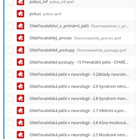
pokus_inf
pokus_inf.qref
pokus
pokus.qref
Ošetřovatelství_v_primární_péči
Osetrovatelstvi_v_primarni_peci.qref
Ošetřovatelský_proces
Osetrovatelsky_proces.qref
Ošetřovatelské_postupy
Osetrovatelske_postupy.qref
Ošetřovatelské postupy - 15 Prenatální péče - STARÉ
Osetro
Ošetřovatelská péče v neurologii - 3 Základy neurologického vyšetření NE
Ošetřovatelská péče v neurologii - 2.9 Syndrom nitrolební hypertenze
Ošetřovatelská péče v neurologii - 2.8 Syndrom meningeální
Ošetřovatelská péče v neurologii - 2.7 Vědomí a poruchy vědomí
Ošetřovatelská péče v neurologii - 2.6 Kůra mozková a její poruchy
Ošetřovatelská péče v neurologii - 2.5 Mozkové nervy a jejich poruchy