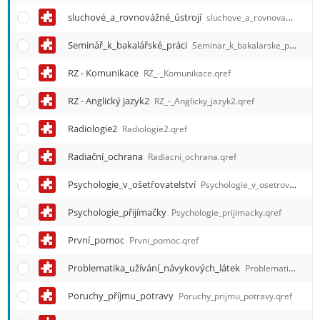
sluchové_a_rovnovážné_ústrojí
sluchove_a_rovnovazne_ustroji.qref
Seminář_k_bakalářské_práci
Seminar_k_bakalarske_praci.qref
RZ - Komunikace
RZ_-_Komunikace.qref
RZ - Anglický jazyk2
RZ_-_Anglicky_jazyk2.qref
Radiologie2
Radiologie2.qref
Radiační_ochrana
Radiacni_ochrana.qref
Psychologie_v_ošetřovatelství
Psychologie_v_osetrovatelstvi.qref
Psychologie_přijímačky
Psychologie_prijimacky.qref
První_pomoc
Prvni_pomoc.qref
Problematika_užívání_návykových_látek
Problematika_uzivani_navykovych_latek.qref
Poruchy_příjmu_potravy
Poruchy_prijmu_potravy.qref