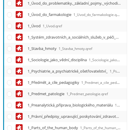
1_Úvod_do_problematiky,_základní_pojmy,_východiska_ošetřovatelského_procesu,_historický_vývoj
1_Úvod_do_farmakologie
1_Uvod_do_farmakologie.qref
1_Úvod
1_Uvod.qref
1_Systém_zdravotních_a_sociálních_služeb_v_péči_o_seniory_v_České_republice
1_Stavba_hmoty
1_Stavba_hmoty.qref
1_Sociologie_jako_vědní_disciplína
1_Sociologie_jako_vedni_disciplina.qref
1_Psychiatrie_a_psychiatrické_ošetřovatelství_
1_Psychiatrie_a_psychiatricke_osetrovatelstvi_.qref
1_Předmět_a_cíle_pedagogiky
1_Predmet_a_cile_pedagogiky.qref
1_Predmet_patologie
1_Predmet_patologie.qref
1_Preanalytická_příprava_biologického_materiálu
1_Preanalyticka_priprava_biologickeho_materialu.qref
1_Právní_předpisy_upravující_poskytování_zdravotní_péče
1_Parts_of_the_human_body
1_Parts_of_the_human_body.qref