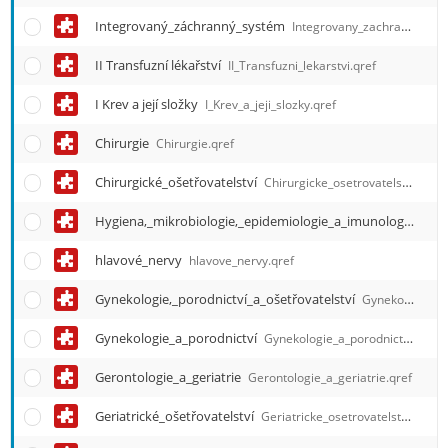
Integrovaný_záchranný_systém
Integrovany_zachranny_system.qref
II Transfuzní lékařství
II_Transfuzni_lekarstvi.qref
I Krev a její složky
I_Krev_a_jeji_slozky.qref
Chirurgie
Chirurgie.qref
Chirurgické_ošetřovatelství
Chirurgicke_osetrovatelstvi.qref
Hygiena,_mikrobiologie,_epidemiologie_a_imunologie
Hygi
hlavové_nervy
hlavove_nervy.qref
Gynekologie,_porodnictví_a_ošetřovatelství
Gynekologie__porodnictvi_a_osetrovatelstvi.qref
Gynekologie_a_porodnictví
Gynekologie_a_porodnictvi.qref
Gerontologie_a_geriatrie
Gerontologie_a_geriatrie.qref
Geriatrické_ošetřovatelství
Geriatricke_osetrovatelstvi.qref