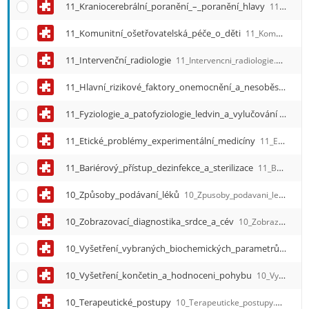
11_Kraniocerebrální_poranění_–_poranění_hlavy
11_Kraniocerebralni_poraneni_O_poraneni_hlavy.qref
11_Komunitní_ošetřovatelská_péče_o_děti
11_Komunitni_osetrovatelska_pece_o_deti.qref
11_Intervenční_radiologie
11_Intervencni_radiologie.qref
11_Hlavní_rizikové_faktory_onemocnění_a_nesoběstačnosti_ve_stáří
11_Fyziologie_a_patofyziologie_ledvin_a_vylučování
11_Fyz
11_Etické_problémy_experimentální_medicíny
11_Eticke_problemy_experimentalni_mediciny.qref
11_Bariérový_přístup_dezinfekce_a_sterilizace
11_Barierovy_pristup_dezinfekce_a_sterilizace.qref
10_Způsoby_podávaní_léků
10_Zpusoby_podavani_leku.qref
10_Zobrazovací_diagnostika_srdce_a_cév
10_Zobrazovaci_diagnostika_srdce_a_cev.qref
10_Vyšetření_vybraných_biochemických_parametrů
10_Vy
10_Vyšetření_končetin_a_hodnoceni_pohybu
10_Vysetreni_koncetin_a_hodnoceni_pohybu.qref
10_Terapeutické_postupy
10_Terapeuticke_postupy.qref