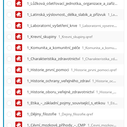
1_Lůžková_ošetřovací_jednotka,_organizace_a_zařízení
1_L
1_Latinská_výslovnost,_délka_slabik_a_přízvuk
1_Latinska_vyslovnost__delka_slabik_a_prizvuk.qref
1_Laboratorní_vyšetření_krve
1_Laboratorni_vysetreni_krve.qref
1_Krevní_skupiny
1_Krevni_skupiny.qref
1_Komunita_a_komunitní_péče
1_Komunita_a_komunitni_pece.qref
1_Charakteristika_zdravotnictví
1_Charakteristika_zdravotnictvi.qref
1_Historie_první_pomoci
1_Historie_prvni_pomoci.qref
1_Historie_ochrany_veřejného_zdraví
1_Historie_ochrany_verejneho_zdravi.qref
1_Historie_oboru_veřejné_zdravotnictví
1_Historie_oboru_verejne_zdravotnictvi.qref
1_Etika_–_základní_pojmy_související_s_etikou
1_Etika_O_zakladni_pojmy_souvisejici_s_etikou.qref
1_Dějiny_filozofie
1_Dejiny_filozofie.qref
1_Cévní_mozkové_příhody_–_CMP
1_Cevni_mozkove_prihody_O_CMP.qref