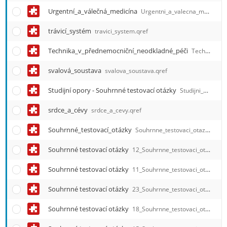
Urgentní_a_válečná_medicína
Urgentni_a_valecna_medicina.qref
trávicí_systém
travici_system.qref
Technika_v_přednemocniční_neodkladné_péči
Technika_v_prednemocnicni_neodkladne_peci.qref
svalová_soustava
svalova_soustava.qref
Studijní opory - Souhrnné testovací otázky
Studijni_opory_Souhrnne_testovaci_otazky.qref
srdce_a_cévy
srdce_a_cevy.qref
Souhrnné_testovací_otázky
Souhrnne_testovaci_otazky.qref
Souhrnné testovací otázky
12_Souhrnne_testovaci_otazky_Vyziva_a_dietetika.qref
Souhrnné testovací otázky
11_Souhrnne_testovaci_otazky_Verejne_zdravotnictvi.qref
Souhrnné testovací otázky
23_Souhrnne_testovaci_otazky_Rehabilitacni_osetrovatelstvi.qref
Souhrnné testovací otázky
18_Souhrnne_testovaci_otazky_Zdravy_zivotni_styl.qref