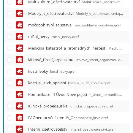
Multikulturní_ošetřovatelství
Multikulturni_osetrovatelstvi.qref
Modely_v_ošetřovatelství
Modely_v_osetrovatelstvi.qref
močopohlavní_soustava
mocopohlavni_soustava.qref
míšní_nervy
misni_nervy.qref
Medicína_katastrof_a_hromadných_neštěstí
Medicina_katastrof_a_hromadnych_nestesti.qref
látkové_řízení_organizmu
latkove_rizeni_organizmu.qref
kosti_lebky
kosti_lebky.qref
kosti_a_jejich_spojení
kosti_a_jejich_spojeni.qref
Komunikace - 1 Úvod Nové pojetí
1_Uvod_komunikace.qref
Klinická_propedeutika
Klinicka_propedeutika.qref
IV Onemocnění krve
IV_Onemocneni_krve.qref
Interní_ošetřovatelství
Interni_osetrovatelstvi.qref