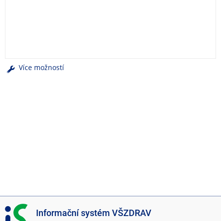
e
n
u
Více možností
I
Informační systém VŠZDRAV
S