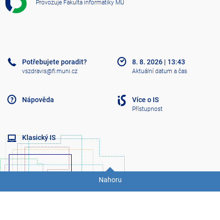
Provozuje
Fakulta informatiky MU
V
Š
Z
D
R
A
Potřebujete poradit?
8. 8. 2026
|
13:43
V
vszdravis@fi.muni.cz
Aktuální datum a čas
Nápověda
Více o IS
Přístupnost
Klasický IS
Nahoru