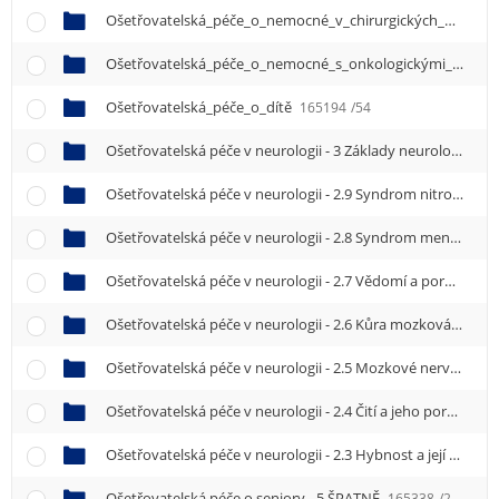
Ošetřovatelská_péče_o_nemocné_v_chirurgických_oborech
Ošetřovatelská_péče_o_nemocné_s_onkologickými_nemocemi
Ošetřovatelská_péče_o_dítě
165194
/54
Ošetřovatelská péče v neurologii - 3 Základy neurologického vyšetření NE
Ošetřovatelská péče v neurologii - 2.9 Syndrom nitrolební hypertenze
Ošetřovatelská péče v neurologii - 2.8 Syndrom meningeální
Ošetřovatelská péče v neurologii - 2.7 Vědomí a poruchy vědomí
Ošetřovatelská péče v neurologii - 2.6 Kůra mozková a její poruchy
Ošetřovatelská péče v neurologii - 2.5 Mozkové nervy a jejich poruchy
Ošetřovatelská péče v neurologii - 2.4 Čití a jeho poruchy
1
Ošetřovatelská péče v neurologii - 2.3 Hybnost a její poruchy
Ošetřovatelská péče o seniory - 5 ŠPATNĚ
165338
/2