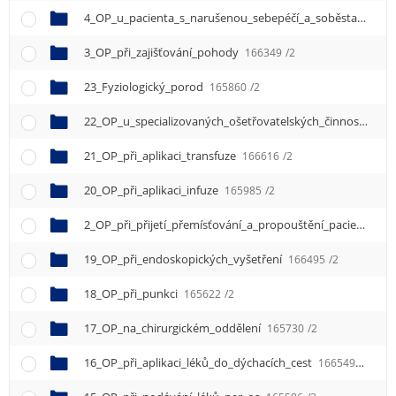
4_OP_u_pacienta_s_narušenou_sebepéčí_a_soběstačností
3_OP_při_zajišťování_pohody
166349
/2
23_Fyziologický_porod
165860
/2
22_OP_u_specializovaných_ošetřovatelských_činností
166
21_OP_při_aplikaci_transfuze
166616
/2
20_OP_při_aplikaci_infuze
165985
/2
2_OP_při_přijetí_přemísťování_a_propouštění_pacienta
16
19_OP_při_endoskopických_vyšetření
166495
/2
18_OP_při_punkci
165622
/2
17_OP_na_chirurgickém_oddělení
165730
/2
16_OP_při_aplikaci_léků_do_dýchacích_cest
166549
/2