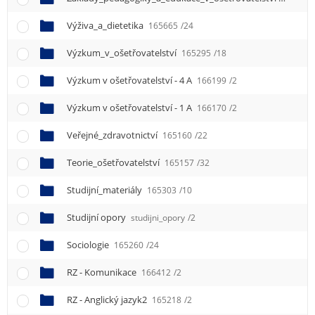
e
n
Výživa_a_dietetika
165665
/24
u
Výzkum_v_ošetřovatelství
165295
/18
Výzkum v ošetřovatelství - 4 A
166199
/2
Výzkum v ošetřovatelství - 1 A
166170
/2
Veřejné_zdravotnictví
165160
/22
Teorie_ošetřovatelství
165157
/32
Studijní_materiály
165303
/10
Studijní opory
studijni_opory
/2
Sociologie
165260
/24
RZ - Komunikace
166412
/2
RZ - Anglický jazyk2
165218
/2