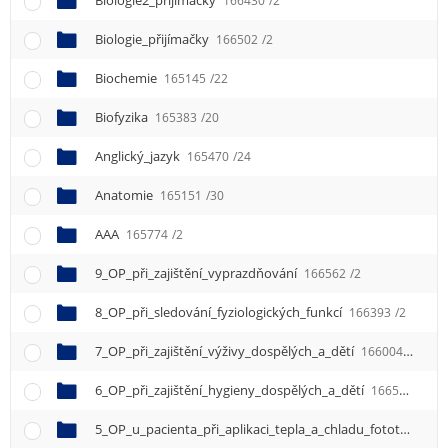
Biologie2_přijímačky
166430
/2
Biologie_přijímačky
166502
/2
Biochemie
165145
/22
Biofyzika
165383
/20
Anglický_jazyk
165470
/24
Anatomie
165151
/30
AAA
165774
/2
9_OP_při_zajištění_vyprazdňování
166562
/2
8_OP_při_sledování_fyziologických_funkcí
166393
/2
7_OP_při_zajištění_výživy_dospělých_a_dětí
166004
/2
6_OP_při_zajištění_hygieny_dospělých_a_dětí
166583
/2
5_OP_u_pacienta_při_aplikaci_tepla_a_chladu_fototerapie