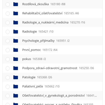
Rozdílová_zkouška
165180
/88
Rehabilitační_ošetřovatelství
165165
/46
Radiologie_a_nukleární_medicína
165270
/16
Radiologie
165421
/10
Psychologie_přijímačky
165951
/2
První_pomoc
165172
/64
pokus
165308
/2
Podpora_zdraví–zdravotni_gramotnost
165250
/36
Patologie
165368
/26
Paliativní_péče
165662
/10
Ošetřovatelství_v_gynekologii_a_porodnictví
166415
/2
Ošetřovatelský_proces_a_potřeby_člověka
165205
/36