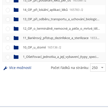
15_OP_při_podávání_léků_per_os
165586
/2
14_OP_při_lokální_aplikaci_léků
165783
/2
13_OP_při_odběru_transportu_a_uchování_biologického_materiálu_k_vyšetření
12_OP_o_terminálně_nemocné_a_péče_o_mrtvé_tělo
1656
11_Bariérový_přístup_dezinfekce_a_sterilizace
165331
/2
10_OP_u_stomií
165136
/2
1_Ošetřovací_jednotka_a_její_vybavení_(typy_specifika)
16
Více možností
Počet řádků na stránku: