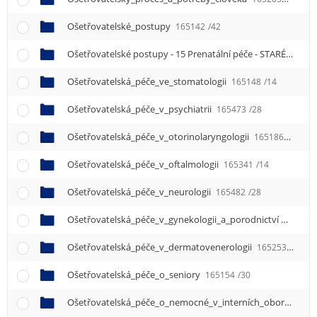
Ošetřovatelské_postupy
165142
/42
Ošetřovatelské postupy - 15 Prenatální péče - STARÉ
16513
Ošetřovatelská_péče_ve_stomatologii
165148
/14
Ošetřovatelská_péče_v_psychiatrii
165473
/28
Ošetřovatelská_péče_v_otorinolaryngologii
165186
/16
Ošetřovatelská_péče_v_oftalmologii
165341
/14
Ošetřovatelská_péče_v_neurologii
165482
/28
Ošetřovatelská_péče_v_gynekologii_a_porodnictví
165324
Ošetřovatelská_péče_v_dermatovenerologii
165253
/14
Ošetřovatelská_péče_o_seniory
165154
/30
Ošetřovatelská_péče_o_nemocné_v_interních_oborech
16