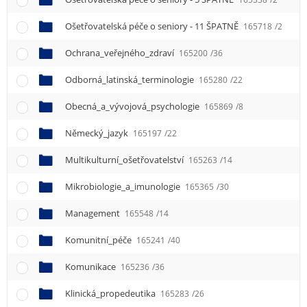
Ošetřovatelská péče o seniory - 11 ŠPATNĚ
165718
/2
Ochrana_veřejného_zdraví
165200
/36
Odborná_latinská_terminologie
165280
/22
Obecná_a_vývojová_psychologie
165869
/8
Německý_jazyk
165197
/22
Multikulturní_ošetřovatelství
165263
/14
Mikrobiologie_a_imunologie
165365
/30
Management
165548
/14
Komunitní_péče
165241
/40
Komunikace
165236
/36
Klinická_propedeutika
165283
/26