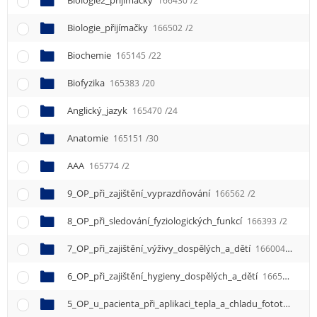
Biologie2_přijímačky
166430
/2
Biologie_přijímačky
166502
/2
Biochemie
165145
/22
Biofyzika
165383
/20
Anglický_jazyk
165470
/24
Anatomie
165151
/30
AAA
165774
/2
9_OP_při_zajištění_vyprazdňování
166562
/2
8_OP_při_sledování_fyziologických_funkcí
166393
/2
7_OP_při_zajištění_výživy_dospělých_a_dětí
166004
/2
6_OP_při_zajištění_hygieny_dospělých_a_dětí
166583
/2
5_OP_u_pacienta_při_aplikaci_tepla_a_chladu_fototerapie