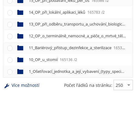
15_OP_při_podávání_léků_per_os
165586
/2
14_OP_při_lokální_aplikaci_léků
165783
/2
13_OP_při_odběru_transportu_a_uchování_biologického_materiálu_k_vyšetření
12_OP_o_terminálně_nemocné_a_péče_o_mrtvé_tělo
1656
11_Bariérový_přístup_dezinfekce_a_sterilizace
165331
/2
10_OP_u_stomií
165136
/2
1_Ošetřovací_jednotka_a_její_vybavení_(typy_specifika)
16
Více možností
Počet řádků na stránku: