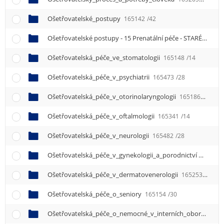
Ošetřovatelské_postupy
165142
/42
Ošetřovatelské postupy - 15 Prenatální péče - STARÉ
16513
Ošetřovatelská_péče_ve_stomatologii
165148
/14
Ošetřovatelská_péče_v_psychiatrii
165473
/28
Ošetřovatelská_péče_v_otorinolaryngologii
165186
/16
Ošetřovatelská_péče_v_oftalmologii
165341
/14
Ošetřovatelská_péče_v_neurologii
165482
/28
Ošetřovatelská_péče_v_gynekologii_a_porodnictví
165324
Ošetřovatelská_péče_v_dermatovenerologii
165253
/14
Ošetřovatelská_péče_o_seniory
165154
/30
Ošetřovatelská_péče_o_nemocné_v_interních_oborech
16