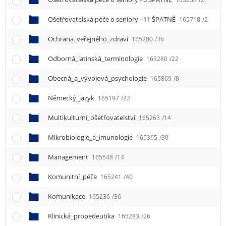
Ošetřovatelská péče o seniory - 11 ŠPATNĚ
165718
/2
Ochrana_veřejného_zdraví
165200
/36
Odborná_latinská_terminologie
165280
/22
Obecná_a_vývojová_psychologie
165869
/8
Německý_jazyk
165197
/22
Multikulturní_ošetřovatelství
165263
/14
Mikrobiologie_a_imunologie
165365
/30
Management
165548
/14
Komunitní_péče
165241
/40
Komunikace
165236
/36
Klinická_propedeutika
165283
/26