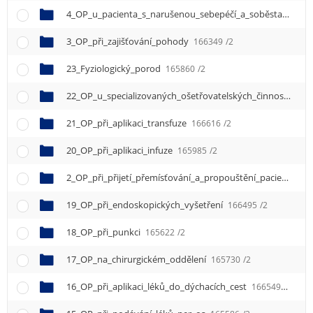
4_OP_u_pacienta_s_narušenou_sebepéčí_a_soběstačností
3_OP_při_zajišťování_pohody
166349
/2
23_Fyziologický_porod
165860
/2
22_OP_u_specializovaných_ošetřovatelských_činností
166
21_OP_při_aplikaci_transfuze
166616
/2
20_OP_při_aplikaci_infuze
165985
/2
2_OP_při_přijetí_přemísťování_a_propouštění_pacienta
16
19_OP_při_endoskopických_vyšetření
166495
/2
18_OP_při_punkci
165622
/2
17_OP_na_chirurgickém_oddělení
165730
/2
16_OP_při_aplikaci_léků_do_dýchacích_cest
166549
/2