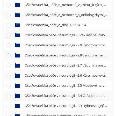
Ošetřovatelská_péče_o_nemocné_v_chirurgických_oborech
Ošetřovatelská_péče_o_nemocné_s_onkologickými_nemocemi
Ošetřovatelská_péče_o_dítě
165194
/54
Ošetřovatelská péče v neurologii - 3 Základy neurologického vyšetření NE
Ošetřovatelská péče v neurologii - 2.9 Syndrom nitrolební hypertenze
Ošetřovatelská péče v neurologii - 2.8 Syndrom meningeální
Ošetřovatelská péče v neurologii - 2.7 Vědomí a poruchy vědomí
Ošetřovatelská péče v neurologii - 2.6 Kůra mozková a její poruchy
Ošetřovatelská péče v neurologii - 2.5 Mozkové nervy a jejich poruchy
Ošetřovatelská péče v neurologii - 2.4 Čití a jeho poruchy
1
Ošetřovatelská péče v neurologii - 2.3 Hybnost a její poruchy
Ošetřovatelská péče o seniory - 5 ŠPATNĚ
165338
/2