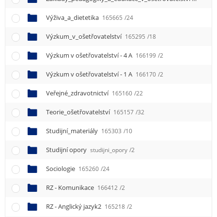
e
n
Výživa_a_dietetika
165665
/24
u
Výzkum_v_ošetřovatelství
165295
/18
Výzkum v ošetřovatelství - 4 A
166199
/2
Výzkum v ošetřovatelství - 1 A
166170
/2
Veřejné_zdravotnictví
165160
/22
Teorie_ošetřovatelství
165157
/32
Studijní_materiály
165303
/10
Studijní opory
studijni_opory
/2
Sociologie
165260
/24
RZ - Komunikace
166412
/2
RZ - Anglický jazyk2
165218
/2