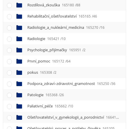
Rozdílová_zkouška
165180
/88
Rehabilitační_ošetřovatelství
165165
/46
Radiologie_a_nukleární_medicína
165270
/16
Radiologie
165421
/10
Psychologie_přijímačky
165951
/2
První_pomoc
165172
/64
pokus
165308
/2
Podpora_zdraví–zdravotni_gramotnost
165250
/36
Patologie
165368
/26
Paliativní_péče
165662
/10
Ošetřovatelství_v_gynekologii_a_porodnictví
166415
/2
Ošetřovatelský_proces_a_potřeby_člověka
165205
/36