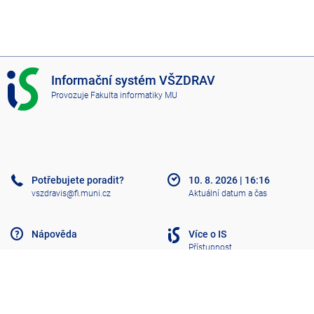
I
Informační systém VŠZDRAV
S
Provozuje
Fakulta informatiky MU
V
Š
Z
D
R
A
Potřebujete poradit?
10. 8. 2026
|
16:16
V
vszdravis@fi.muni.cz
Aktuální datum a čas
Nápověda
Více o IS
Přístupnost
Klasický IS