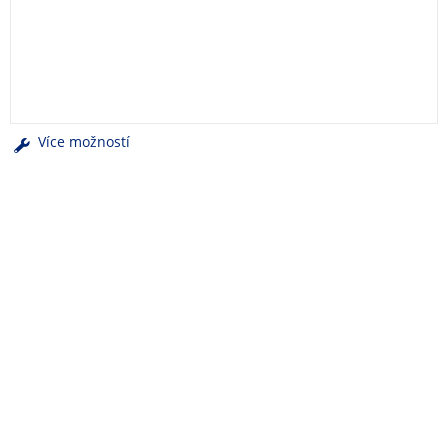
e
n
u
Více možností