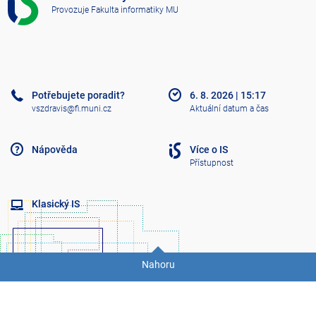
S
Provozuje
Fakulta informatiky MU
V
Š
Z
D
R
A
Potřebujete poradit?
6. 8. 2026
|
15:17
V
vszdravis@fi.muni.cz
Aktuální datum a čas
Nápověda
Více o IS
Přístupnost
Klasický IS
Nahoru