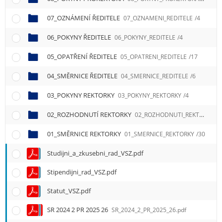
e
n
07_OZNÁMENÍ ŘEDITELE
07_OZNAMENI_REDITELE
/4
u
06_POKYNY ŘEDITELE
06_POKYNY_REDITELE
/4
05_OPATŘENÍ ŘEDITELE
05_OPATRENI_REDITELE
/17
04_SMĚRNICE ŘEDITELE
04_SMERNICE_REDITELE
/6
03_POKYNY REKTORKY
03_POKYNY_REKTORKY
/4
02_ROZHODNUTÍ REKTORKY
02_ROZHODNUTI_REKTORKY
/5
01_SMĚRNICE REKTORKY
01_SMERNICE_REKTORKY
/30
Studijni_a_zkusebni_rad_VSZ.pdf
Stipendijni_rad_VSZ.pdf
Statut_VSZ.pdf
SR 2024 2 PR 2025 26
SR_2024_2_PR_2025_26.pdf