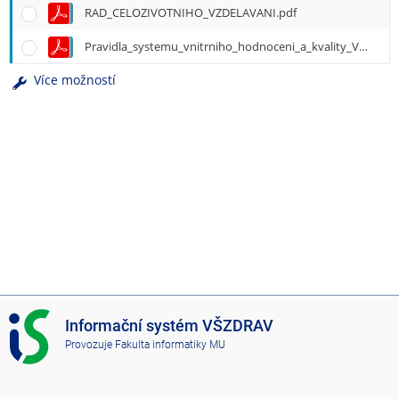
RAD_CELOZIVOTNIHO_VZDELAVANI.pdf
Pravidla_systemu_vnitrniho_hodnoceni_a_kvality_VSZ.pdf
Více možností
I
Informační systém VŠZDRAV
S
Provozuje
Fakulta informatiky MU
V
Š
Z