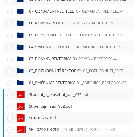
e
n
07_OZNÁMENÍ ŘEDITELE
07_OZNAMENI_REDITELE
/4
u
06_POKYNY ŘEDITELE
06_POKYNY_REDITELE
/4
05_OPATŘENÍ ŘEDITELE
05_OPATRENI_REDITELE
/17
04_SMĚRNICE ŘEDITELE
04_SMERNICE_REDITELE
/6
03_POKYNY REKTORKY
03_POKYNY_REKTORKY
/4
02_ROZHODNUTÍ REKTORKY
02_ROZHODNUTI_REKTORKY
/5
01_SMĚRNICE REKTORKY
01_SMERNICE_REKTORKY
/30
Studijni_a_zkusebni_rad_VSZ.pdf
Stipendijni_rad_VSZ.pdf
Statut_VSZ.pdf
SR 2024 2 PR 2025 26
SR_2024_2_PR_2025_26.pdf