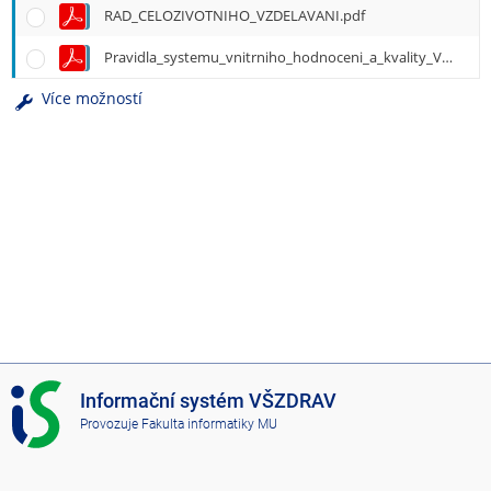
RAD_CELOZIVOTNIHO_VZDELAVANI.pdf
Pravidla_systemu_vnitrniho_hodnoceni_a_kvality_VSZ.pdf
Více možností
I
Informační systém VŠZDRAV
S
Provozuje
Fakulta informatiky MU
V
Š
Z