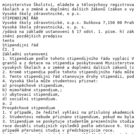
ministerstvo Školství, mládeže a tělovýchovy registrova
školách a o změně a doplnění dalších Zákonů (zákon o vy
Vysoké školy zdravotnické, o p.s.

STIPENDIJNÍ ŘÁD

Vysoké školy zdravotnické, o.p.s. Duškova 7,150 00 Prah
Vysoká škola zdravotnická, o. p. s.

/ydává na základě ustanovení § 17 odst. 1. písm. h) zák
znění pozdějších predpisu

tento

Stipendijní řád

ČI. I

Základní ustanovení

1. Stipendium podle tohoto stipendijního řádu vyplácí V
grantů a z dotace na stipendia poskytované Ministerstve
vysokých Školách a o změně a doplnění dalších zákonů (z
2. Kromě stipendia podle tohoto stipendijního řádu může
3. Tento stipendijní řád stanovuje druhy stipendií, pod
4. Vysoká škola může studentovi přiznat:

a) prospěchově stipendium,

b) mimořádné stipendium,;

c) ubytovací stipendium,

d) sociální stipendium.

a. 2

Prospěchové stipendium

1. V případě, že ředitel vyhlásí na příslušný akademick
2. Studentovi nebude přiznáno stipendium, pokud mu byla
3. Stipendium se poskytuje studentům prezenčního studia
roce dosáhli studijních výsledků podle odstavce 6. Stip
případě přerušení studia v předcházejícím roce.
