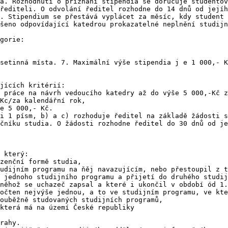
a. Rozhodnutí o přiznání stipendia se doručuje studentov
řediteli. O odvolání ředitel rozhodne do 14 dnů od jejíh
. Stipendium se přestává vyplácet za měsíc, kdy student 
šeno odpovídající katedrou prokazatelné neplnění studijn
gorie:

setinná místa. 7. Maximální výše stipendia j e 1 000,- K
jících kritérií:

 práce na návrh vedoucího katedry až do výše 5 000,-Kč z
Kc/za kalendářní rok,

e 5 000,- Kč.

i 1 písm, b) a c) rozhoduje ředitel na základě žádosti s
čníku studia. O žádosti rozhodne ředitel do 30 dnů od je
 který:

zenční formě studia,

udijním programu na ňěj navazujícím, nebo přestoupil z t
 jednoho studijního programu a přijetí do druhého studij
něhož se uchazeč zapsal a které i ukončil v období ód 1.
očten nejvýše jednou, a to ve studijním programu, ve kte
ouběžně studovaných studijních programů,

která má na území České republiky

rahy.
