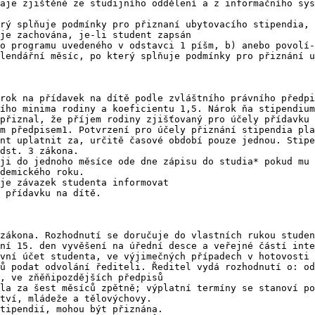
aje zjištěné ze studijního oddělení a z informačního sys
rý splňuje podmínky pro přiznaní ubytovacího stipendia, 
je zachována, je-li student zapsán

o programu uvedeného v odstavci 1 píšm, b) anebo povolí-
lendářní měsíc, po který splňuje podmínky pro přiznání u
rok na přídavek na dítě podle zvláštního právního předpi
ího minima rodiny a koeficientu 1,5. Nárok ňa stipendium
přiznal, že příjem rodiny zjišťovaný pro účely přídavku 
m předpisem1. Potvrzení pro účely přiznání stipendia pla
nt uplatnit za, určitě časové období pouze jednou. Stipe
dst. 3 zákona.

ji do jednoho měsíce ode dne zápisu do studia* pokud mu 
demického roku.

je závazek studenta informovat

 přídavku na dítě.

zákona. Rozhodnutí se doručuje do vlastních rukou studen
ní 15. den vyvěšení na úřední desce a veřejné částí inte
vní účet studenta, ve výjimečných případech v hotovosti 
ů podat odvolání řediteli. Ředitel vydá rozhodnutí o: od
, ve zňěňipozdějších předpisů

la za šest měsíců zpětně; výplatní termíny se stanoví po
tví, mládeže a tělovýchovy.

tipendií, mohou být přiznána.
