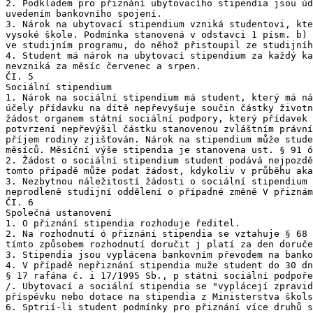
2. Podkladem pro přiznání ubytovacího stipendia jsou úd
uvedením bankovního spojení.

3. Nárok na ubytovací stipendium vzniká studentovi, kte
vysoké škole. Podmínka stanovená v odstavci 1 písm. b) 
ve studijním programu, do něhož přistoupil ze studijníh
4. Student má nárok na ubytovací stipendium za každý ka
nevzniká za měsíc červenec a srpen.

ČI. 5

Sociální stipendium

1. Nárok na sociální stipendium má student, který má ná
účely přídavku na dítě nepřevyšuje součin částky životn
žádost organem státní sociální podpory, který přídavek 
potvrzení nepřevýšil částku stanovenou zvláštním právní
příjem rodiny zjišťován. Nárok na stipendium může stude
měsíců. Měsíční výše stipendia je stanovena ust. § 91 ó
2. Žádost o sociální stipendium student podává nejpozdě
tomto případě může podat žádost, kdykoliv v průběhu aka
3. Nezbytnou náležitostí žádosti o sociální stipendium 
neprodleně studijní oddělení o případné změně V přiznám
ČI. 6

Společná ustanovení

1. O přiznání stipendia rozhoduje ředitel.

2. Na rozhodnutí ó přiznání stipendia se vztahuje § 68 
tímto způsobem rozhodnutí doručit j platí za den doruče
3. Stipendia jsou vyplácena bankovním převodem na banko
4. V případě nepřiznání stipendia muže student do 30 dn
§ 17 rafána č. i 17/1995 Sb., p státní sociální podpoře
/. Ubytovací a sociální stipendia se "vyplácejí zpravid
příspěvku nebo dotace na stipendia z Ministerstva škols
6. Sptrií-li student podmínky pro přiznání více druhů s