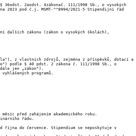
§ 36odst. 2aodst. 4zákonač. 111/1998 Sb., o vysokých 
na 2023 pod č.j. MSMT-^^8994/2021-5 Stipendijní řád 
ní dalších zákonu (zákon o vysokých školách),

la"), z vlastních zdrojů, zejména z příspěvků, dotací a 
o") podle § 40 pdst. 2 zákona č. 111/1998 Sb., o 
dále jen „zákon").

 vyhlášených programů.

 měsíc před zahájením akademického roku.

inárního řádu.

d října do července. Stipendium se neposkytuje v 