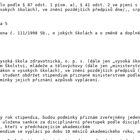
lo podle § 87 odst. 1 písm. a), § 41 odst. 2 ve pjení s 
sokých školách), ve znění pozdějších předpisů dne/,, srp
a 5

ona č. 111/1998 Sb., o jokých školách a o změně a doplně
ysoká škola zdravotnická, o. p. s. (dále jen „vysoká ško
m Školství, mládeže a tělovýchovy (dále jen „ministerstv
ákon o vysokých školách), ve znění pozdějších předpisů (
 student obdržet stipendium přiznané ministerstvem podle
mínky jejich přiznání azpůsob vyplácení.

ý rok stipendia, budou podmínky přiznám zveřejněny jeden
 uložena sankce za disciplinární přestupek podle discipl
, kteří v předcházejícím akademickém

endium se vyplácí po dobu 10 měsíců akademického roku, o