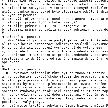
4. Stipendium přizná ředitel na základě žádosti student
kdy mu bylo rozhodnutí doručeno, podat žádost odvolání 
5. Stipendium se vyplácl v termínech určených ředitelem
uložena sankce nebo pokud bylo studijnímu oddělení ohlá
6. Výše stipendia:

a) pro výši přiznaného stipendia se stanovují tyto kate
1. studijní průměr 1,00 - kategorie „A"

2. studijní průměr 1,01-1,20 - kategorie „B"

b) studijní průměr se počítá se zaokrouhlením na dve de
ČI. 3

Mimořádné stipendium

í. Mimořádné stipendium se poskytuje na základě následu
a) za vynikající prezentaci odborných výsledků výzkumné
b) za vynikající sportovní výsledky až do výše 5 000,- 
c) v případe tíživé sociální situace studenta až do výš
2. O přiznání mimořádného stipendia uvedeného v odstavc
řediteli, a to do 15 dní od řádného zápisu do daného ro
opakovaně.

ČI. 4

Ubytovací stipendium

1 ■. Ubytovací stipendium může být přiznáno studentovi,
a) je studentem: bakalářského studijního programu v pre
b) studuje v prvním studijním programu, popřípadě ve st
studium mu bylo uznáno (přestoupením se rozumí ukončeni
nepřihlíží se však ke studiu ve studijním programu, do 
souběžně studovaných studijních programů je student zap
c) nepřekročil standardní dobu studia ani v žádném ze s
d) je státním občanem České republiky, nebo je osobou, 
povolený trvalý pobyt,

e) nemá místo trvalého pobytu na území hlavního města P