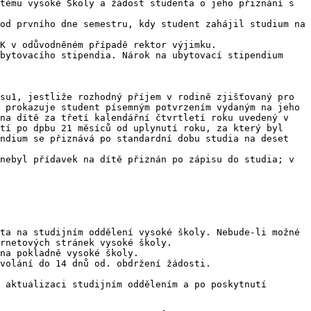
tému vysoké Školy a žádost studenta o jeho přiznání s 
od prvního dne semestru, kdy student zahájil studium na 
K v odůvodněném případě rektor výjimku.

bytovacího stipendia. Nárok na ubytovací stipendium 
su1, jestliže rozhodný příjem v rodině zjišťovaný pro 
 prokazuje student písemným potvrzením vydaným na jeho 
na dítě za třetí kalendářní čtvrtletí roku uvedený v 
tí po dpbu 21 měsíců od uplynutí roku, za který byl 
ndium se přiznává po standardní dobu studia na deset 
nebyl přídavek na dítě přiznán po zápisu do studia; v 
ta na studijním oddělení vysoké školy. Nebude-li možné 
rnetových stránek vysoké školy.

na pokladně vysoké školy.

volání do 14 dnů od. obdržení žádosti.

 aktualizaci studijním oddělením a po poskytnutí 