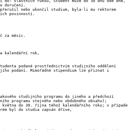
i do: vlastních rukou, Student může do 30 dnů ode dne, 
o doručení.

přerušil nebo ukončil studium, byla-li mu rektorem 
ích povinností.

č za měsíc.

a kalendářní rok,

tudenta podané prostřednictvím studijního oddělení 
jího podání. Mimořádné stipendium lze přiznat i 
akového studijního programu do jiného a předchozí 
ního programu stejného nebo obdobného obsahu); 
 května do 30. října téhož kalendářního roku; v případe 
rém byl do studia zapsán dříve,
