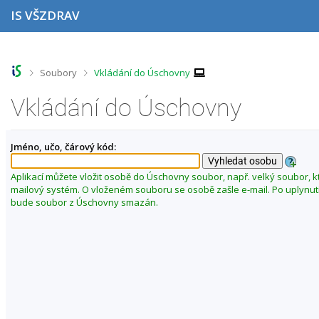
P
P
P
P
IS VŠZDRAV
ř
ř
ř
ř
e
e
e
e
s
s
s
s
k
k
k
k
o
o
o
o
>
>
Soubory
Vkládání do Úschovny
č
č
č
č
i
i
i
i
Vkládání do Úschovny
t
t
t
t
n
n
n
n
a
a
a
a
Jméno, učo, čárový kód:
h
h
o
p
o
l
b
a
r
a
s
t
Aplikací můžete vložit osobě do Úschovny soubor, např. velký soubor, k
n
v
a
i
mailový systém. O vloženém souboru se osobě zašle e-mail. Po uplynut
í
i
h
č
bude soubor z Úschovny smazán.
l
č
k
i
k
u
š
u
t
u