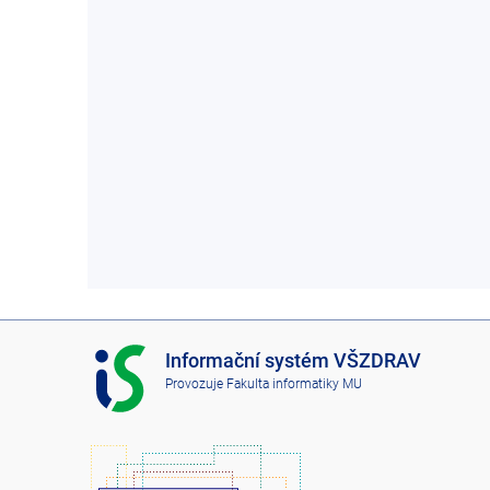
I
Informační systém VŠZDRAV
S
Provozuje
Fakulta informatiky MU
V
Š
Z
D