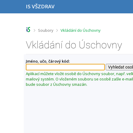
P
P
P
P
IS VŠZDRAV
ř
ř
ř
ř
e
e
e
e
s
s
s
s
k
k
k
k
o
o
o
o
>
>
Soubory
Vkládání do Úschovny
č
č
č
č
i
i
i
i
Vkládání do Úschovny
t
t
t
t
n
n
n
n
a
a
a
a
Jméno, učo, čárový kód:
h
h
o
p
o
l
b
a
r
a
s
t
Aplikací můžete vložit osobě do Úschovny soubor, např. vel
n
v
a
i
mailový systém. O vloženém souboru se osobě zašle e-mail.
í
i
h
č
bude soubor z Úschovny smazán.
l
č
k
i
k
u
š
u
t
u