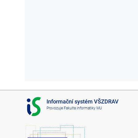
I
Informační systém VŠZDRAV
S
Provozuje
Fakulta informatiky MU
V
Š
Z
D