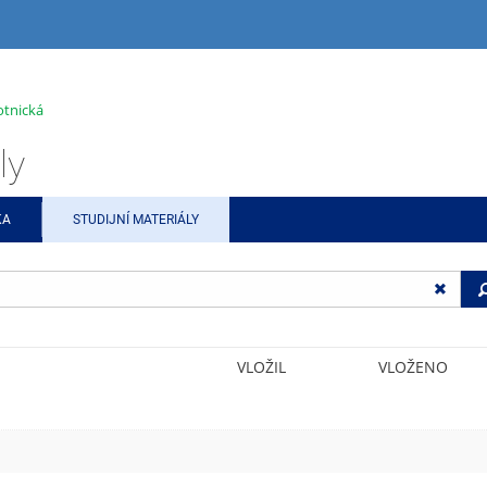
otnická
ly
KA
STUDIJNÍ MATERIÁLY
VLOŽIL
VLOŽENO