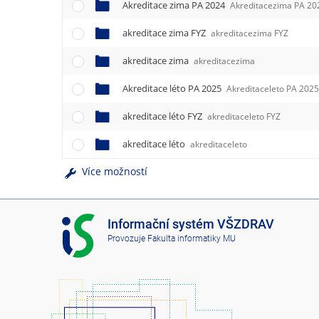
Akreditace zima PA 2024
Akreditacezima PA 20
akreditace zima FYZ
akreditacezima FYZ
akreditace zima
akreditacezima
Akreditace léto PA 2025
Akreditaceleto PA 202
akreditace léto FYZ
akreditaceleto FYZ
akreditace léto
akreditaceleto
Více možností
I
Informační systém VŠZDRAV
S
Provozuje
Fakulta informatiky MU
V
Š
Z
D
R