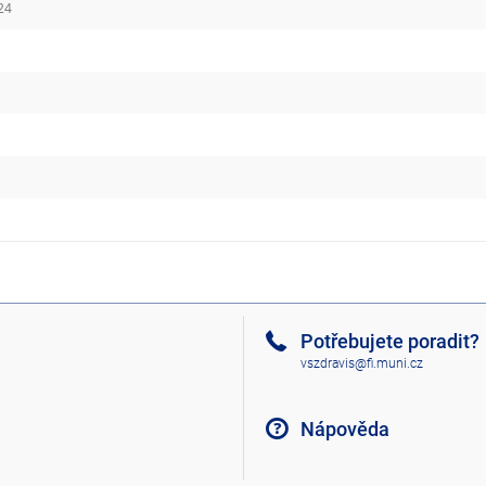
24
5
Potřebujete poradit?
vszdravis@fi.muni.cz
Nápověda