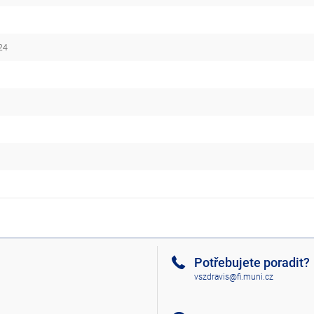
24
5
Potřebujete poradit?
vszdravis@fi.muni.cz