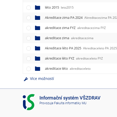
léto 2015
leto2015
Akreditace zima PA 2024
Akreditacezima PA 20
akreditace zima FYZ
akreditacezima FYZ
akreditace zima
akreditacezima
Akreditace léto PA 2025
Akreditaceleto PA 202
akreditace léto FYZ
akreditaceleto FYZ
akreditace léto
akreditaceleto
Více možností
I
Informační systém VŠZDRAV
S
Provozuje
Fakulta informatiky MU
V
Š