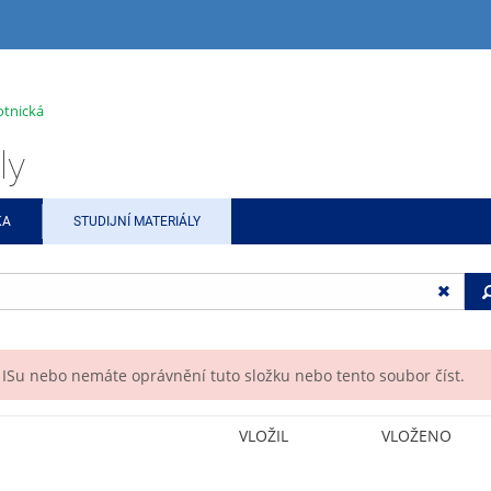
otnická
ly
KA
STUDIJNÍ MATERIÁLY
v ISu nebo nemáte oprávnění tuto složku nebo tento soubor číst.
VLOŽIL
VLOŽENO