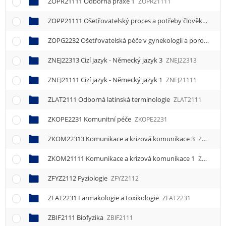
ZOPR21111 Odborná praxe 1
ZOPR21111
ZOPP21111 Ošetřovatelský proces a potřeby člověka 1
ZOP
ZOPG2232 Ošetřovatelská péče v gynekologii a porodnictví
ZNEJ22313 Cizí jazyk - Německý jazyk 3
ZNEJ22313
ZNEJ21111 Cizí jazyk - Německý jazyk 1
ZNEJ21111
ZLAT2111 Odborná latinská terminologie
ZLAT2111
ZKOPE2231 Komunitní péče
ZKOPE2231
ZKOM22313 Komunikace a krizová komunikace 3
ZKOM22313
ZKOM21111 Komunikace a krizová komunikace 1
ZKOM21111
ZFYZ2112 Fyziologie
ZFYZ2112
ZFAT2231 Farmakologie a toxikologie
ZFAT2231
ZBIF2111 Biofyzika
ZBIF2111