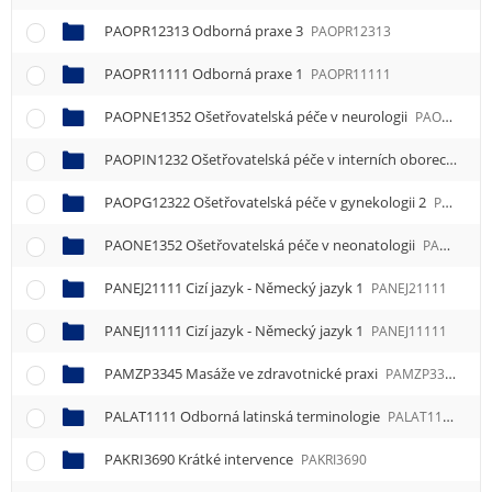
PAOPR12313 Odborná praxe 3
PAOPR12313
PAOPR11111 Odborná praxe 1
PAOPR11111
PAOPNE1352 Ošetřovatelská péče v neurologii
PAOPNE1352
PAOPIN1232 Ošetřovatelská péče v interních oborech
PAO
PAOPG12322 Ošetřovatelská péče v gynekologii 2
PAOPG12322
PAONE1352 Ošetřovatelská péče v neonatologii
PAONE1352
PANEJ21111 Cizí jazyk - Německý jazyk 1
PANEJ21111
PANEJ11111 Cizí jazyk - Německý jazyk 1
PANEJ11111
PAMZP3345 Masáže ve zdravotnické praxi
PAMZP3345
PALAT1111 Odborná latinská terminologie
PALAT1111
PAKRI3690 Krátké intervence
PAKRI3690