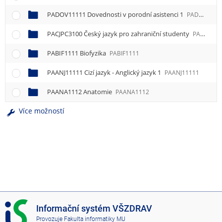
PADOV11111 Dovednosti v porodní asistenci 1
PADOV11111
PACJPC3100 Český jazyk pro zahraniční studenty
PACJPC3100
PABIF1111 Biofyzika
PABIF1111
PAANJ11111 Cizí jazyk - Anglický jazyk 1
PAANJ11111
PAANA1112 Anatomie
PAANA1112
Více možností
I
Informační systém VŠZDRAV
S
Provozuje
Fakulta informatiky MU