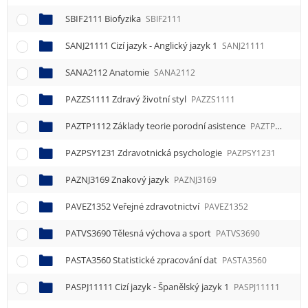
SBIF2111 Biofyzika
SBIF2111
SANJ21111 Cizí jazyk - Anglický jazyk 1
SANJ21111
SANA2112 Anatomie
SANA2112
PAZZS1111 Zdravý životní styl
PAZZS1111
PAZTP1112 Základy teorie porodní asistence
PAZTP1112
PAZPSY1231 Zdravotnická psychologie
PAZPSY1231
PAZNJ3169 Znakový jazyk
PAZNJ3169
PAVEZ1352 Veřejné zdravotnictví
PAVEZ1352
PATVS3690 Tělesná výchova a sport
PATVS3690
PASTA3560 Statistické zpracování dat
PASTA3560
PASPJ11111 Cizí jazyk - Španělský jazyk 1
PASPJ11111