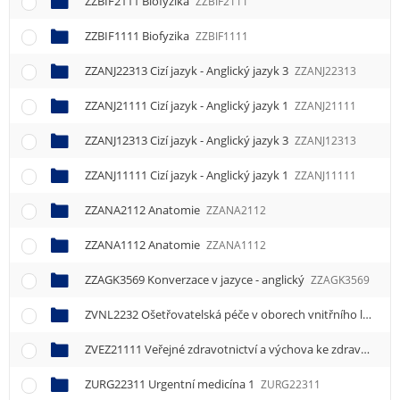
ZZBIF2111 Biofyzika
ZZBIF2111
ZZBIF1111 Biofyzika
ZZBIF1111
ZZANJ22313 Cizí jazyk - Anglický jazyk 3
ZZANJ22313
ZZANJ21111 Cizí jazyk - Anglický jazyk 1
ZZANJ21111
ZZANJ12313 Cizí jazyk - Anglický jazyk 3
ZZANJ12313
ZZANJ11111 Cizí jazyk - Anglický jazyk 1
ZZANJ11111
ZZANA2112 Anatomie
ZZANA2112
ZZANA1112 Anatomie
ZZANA1112
ZZAGK3569 Konverzace v jazyce - anglický
ZZAGK3569
ZVNL2232 Ošetřovatelská péče v oborech vnitřního lékařství
ZVEZ21111 Veřejné zdravotnictví a výchova ke zdraví 1
ZVE
ZURG22311 Urgentní medicína 1
ZURG22311