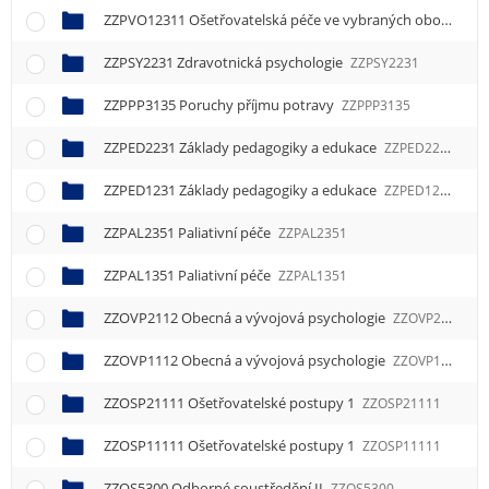
ZZPVO12311 Ošetřovatelská péče ve vybraných oborech 1
ZZPSY2231 Zdravotnická psychologie
ZZPSY2231
ZZPPP3135 Poruchy příjmu potravy
ZZPPP3135
ZZPED2231 Základy pedagogiky a edukace
ZZPED2231
ZZPED1231 Základy pedagogiky a edukace
ZZPED1231
ZZPAL2351 Paliativní péče
ZZPAL2351
ZZPAL1351 Paliativní péče
ZZPAL1351
ZZOVP2112 Obecná a vývojová psychologie
ZZOVP2112
ZZOVP1112 Obecná a vývojová psychologie
ZZOVP1112
ZZOSP21111 Ošetřovatelské postupy 1
ZZOSP21111
ZZOSP11111 Ošetřovatelské postupy 1
ZZOSP11111
ZZOS5300 Odborné soustředění II
ZZOS5300