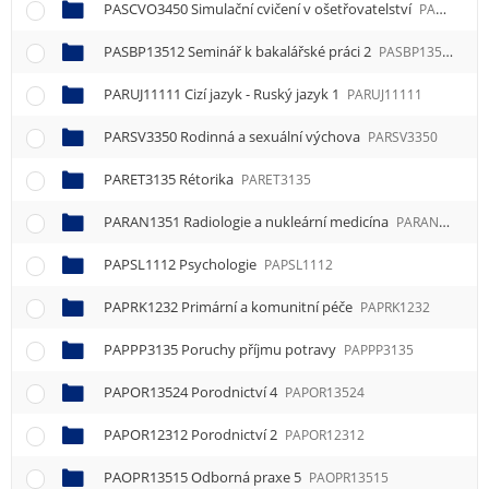
PASCVO3450 Simulační cvičení v ošetřovatelství
PASCVO3450
PASBP13512 Seminář k bakalářské práci 2
PASBP13512
PARUJ11111 Cizí jazyk - Ruský jazyk 1
PARUJ11111
PARSV3350 Rodinná a sexuální výchova
PARSV3350
PARET3135 Rétorika
PARET3135
PARAN1351 Radiologie a nukleární medicína
PARAN1351
PAPSL1112 Psychologie
PAPSL1112
PAPRK1232 Primární a komunitní péče
PAPRK1232
PAPPP3135 Poruchy příjmu potravy
PAPPP3135
PAPOR13524 Porodnictví 4
PAPOR13524
PAPOR12312 Porodnictví 2
PAPOR12312
PAOPR13515 Odborná praxe 5
PAOPR13515