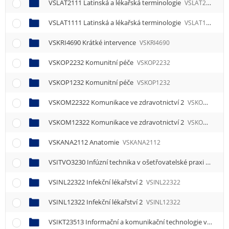
VSLAT2111 Latinská a lékařská terminologie
VSLAT2111
VSLAT1111 Latinská a lékařská terminologie
VSLAT1111
VSKRI4690 Krátké intervence
VSKRI4690
VSKOP2232 Komunitní péče
VSKOP2232
VSKOP1232 Komunitní péče
VSKOP1232
VSKOM22322 Komunikace ve zdravotnictví 2
VSKOM22322
VSKOM12322 Komunikace ve zdravotnictví 2
VSKOM12322
VSKANA2112 Anatomie
VSKANA2112
VSITVO3230 Infúzní technika v ošetřovatelské praxi
VSITVO
VSINL22322 Infekční lékařství 2
VSINL22322
VSINL12322 Infekční lékařství 2
VSINL12322
VSIKT23513 Informační a komunikační technologie ve zdravotnictví 3