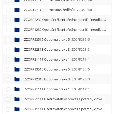
ZZOS3300 Odborné soustředění II
ZZOS3300
ZZORP2232 Operační řízení přednemocniční neodkladné péče
ZZORP1232 Operační řízení přednemocniční neodkladné péče
ZZOPR23515 Odborná praxe 5
ZZOPR23515
ZZOPR22313 Odborná praxe 3
ZZOPR22313
ZZOPR21111 Odborná praxe 1
ZZOPR21111
ZZOPR13515 Odborná praxe 5
ZZOPR13515
ZZOPR12313 Odborná praxe 3
ZZOPR12313
ZZOPR11111 Odborná praxe 1
ZZOPR11111
ZZOPP21111 Ošetřovatelský proces a potřeby člověka 1
ZZ
ZZOPP11111 Ošetřovatelský proces a potřeby člověka 1
ZZ