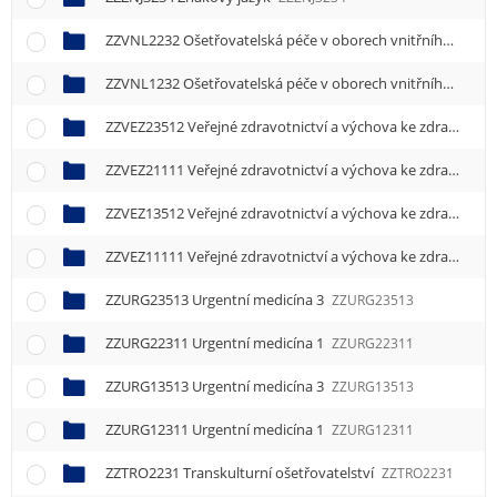
e
n
ZZVNL2232 Ošetřovatelská péče v oborech vnitřního lékařství
u
ZZVNL1232 Ošetřovatelská péče v oborech vnitřního lékařství
ZZVEZ23512 Veřejné zdravotnictví a výchova ke zdraví 2
ZZ
ZZVEZ21111 Veřejné zdravotnictví a výchova ke zdraví 1
ZZ
ZZVEZ13512 Veřejné zdravotnictví a výchova ke zdraví 2
ZZ
ZZVEZ11111 Veřejné zdravotnictví a výchova ke zdraví 1
ZZ
ZZURG23513 Urgentní medicína 3
ZZURG23513
ZZURG22311 Urgentní medicína 1
ZZURG22311
ZZURG13513 Urgentní medicína 3
ZZURG13513
ZZURG12311 Urgentní medicína 1
ZZURG12311
ZZTRO2231 Transkulturní ošetřovatelství
ZZTRO2231