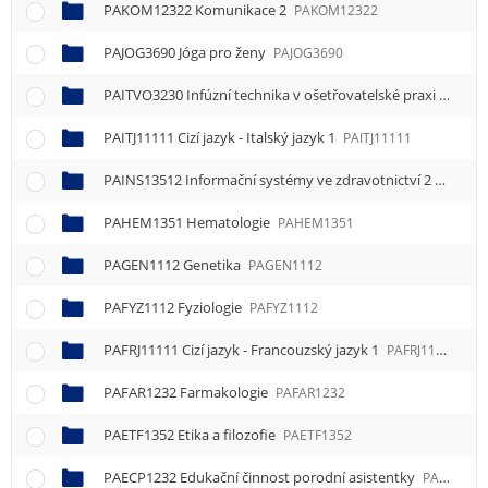
PAKOM12322 Komunikace 2
PAKOM12322
PAJOG3690 Jóga pro ženy
PAJOG3690
PAITVO3230 Infúzní technika v ošetřovatelské praxi
PAITV
PAITJ11111 Cizí jazyk - Italský jazyk 1
PAITJ11111
PAINS13512 Informační systémy ve zdravotnictví 2
PAINS1
PAHEM1351 Hematologie
PAHEM1351
PAGEN1112 Genetika
PAGEN1112
PAFYZ1112 Fyziologie
PAFYZ1112
PAFRJ11111 Cizí jazyk - Francouzský jazyk 1
PAFRJ11111
PAFAR1232 Farmakologie
PAFAR1232
PAETF1352 Etika a filozofie
PAETF1352
PAECP1232 Edukační činnost porodní asistentky
PAECP1232