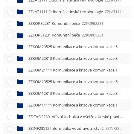
ZZLAT2111 Odborná latinská terminologie
ZZLAT2111
ZZLAT1111 Odborná latinská terminologie
ZZLAT1111
ZZKOPE2231 Komunitní péče
ZZKOPE2231
ZZKOPE1231 Komunitní péče
ZZKOPE1231
ZZKOM23525 Komunikace a krizová komunikace 5
ZZKOM2
ZZKOM22313 Komunikace a krizová komunikace 3
ZZKOM2
ZZKOM21111 Komunikace a krizová komunikace 1
ZZKOM2
ZZKOM13525 Komunikace a krizová komunikace 5
ZZKOM1
ZZKOM12313 Komunikace a krizová komunikace 3
ZZKOM1
ZZKOM11111 Komunikace a krizová komunikace 1
ZZKOM1
ZZITVO3230 Infúzní technika v ošetřovatelské praxi
ZZITVO
ZZINF23512 Informatika ve zdravotnictví 2
ZZINF23512