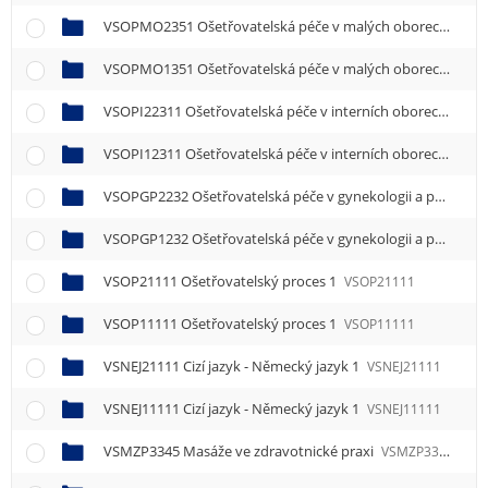
VSOPMO2351 Ošetřovatelská péče v malých oborech
VSO
VSOPMO1351 Ošetřovatelská péče v malých oborech
VSO
VSOPI22311 Ošetřovatelská péče v interních oborech 1
VSO
VSOPI12311 Ošetřovatelská péče v interních oborech 1
VSO
VSOPGP2232 Ošetřovatelská péče v gynekologii a porodnictví
VSOPGP1232 Ošetřovatelská péče v gynekologii a porodnictví
VSOP21111 Ošetřovatelský proces 1
VSOP21111
VSOP11111 Ošetřovatelský proces 1
VSOP11111
VSNEJ21111 Cizí jazyk - Německý jazyk 1
VSNEJ21111
VSNEJ11111 Cizí jazyk - Německý jazyk 1
VSNEJ11111
VSMZP3345 Masáže ve zdravotnické praxi
VSMZP3345