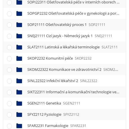
SOPI22311 Ošetřovatelská péče v interních oborech 1
SOPI
SOPGP2232 Ošetřovatelská péče v gynekologii a porodnictví
SOP21111 Ošetřovatelský proces 1
SOP21111
SNEJ21111 Cizí jazyk - Německý jazyk 1
SNEJ21111
SLAT2111 Latinská a lékařská terminologie
SLAT2111
SKOP2232 Komunitní péče
SKOP2232
SKOM22322 Komunikace ve zdravotnictví 2
SKOM22322
SINL22322 Infekční lékařství 2
SINL22322
SIKT22311 Informační a komunikační technologie ve zdravotnictví 1
SGEN2111 Genetika
SGEN2111
SFYZ2112 Fyziologie
SFYZ2112
SFAR2231 Farmakologie
SFAR2231