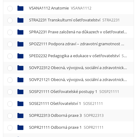
VSANA1112 Anatomie
VSANA1112
STRA2231 Transkulturní ošetřovatelství
STRA2231
SPRA2231 Praxe založená na důkazech v ošetřovatelství
SP
SPOZ2111 Podpora zdraví – zdravotní gramotnost
SPOZ21
SPED2232 Pedagogika a edukace v ošetřovatelství
SPED2232
SOVP22312 Obecná, vývojová, sociální a zdravotnická psychologie 2
SOVP21121 Obecná, vývojová, sociální a zdravotnická psychologie 1
SOSP21111 Ošetřovatelské postupy 1
SOSP21111
SOSE21111 Ošetřovatelství 1
SOSE21111
SOPR22313 Odborná praxe 3
SOPR22313
SOPR21111 Odborná praxe 1
SOPR21111