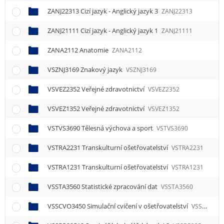
ZANJ22313 Cizí jazyk - Anglický jazyk 3
ZANJ22313
ZANJ21111 Cizí jazyk - Anglický jazyk 1
ZANJ21111
ZANA2112 Anatomie
ZANA2112
VSZNJ3169 Znakový jazyk
VSZNJ3169
VSVEZ2352 Veřejné zdravotnictví
VSVEZ2352
VSVEZ1352 Veřejné zdravotnictví
VSVEZ1352
VSTVS3690 Tělesná výchova a sport
VSTVS3690
VSTRA2231 Transkulturní ošetřovatelství
VSTRA2231
VSTRA1231 Transkulturní ošetřovatelství
VSTRA1231
VSSTA3560 Statistické zpracování dat
VSSTA3560
VSSCVO3450 Simulační cvičení v ošetřovatelství
VSSCVO3450