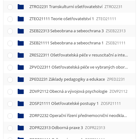
ZTRO2231 Transkulturní ošetřovatelství
ZTRO2231
ZTEO21111 Teorie ošetřovatelství 1
ZTEO21111
ZSEB22313 Sebeobrana a sebeochrana 3
ZSEB22313
ZSEB21111 Sebeobrana a sebeochrana 1
ZSEB21111
ZRES22311 Ošetřovatelská péče v resuscitační a intenzivní péči 1
ZPVO22311 Ošetřovatelská péče ve vybraných oborech 1
Z
ZPED2231 Základy pedagogiky a edukace
ZPED2231
ZOVP2112 Obecná a vývojová psychologie
ZOVP2112
ZOSP21111 Ošetřovatelské postupy 1
ZOSP21111
ZORP2232 Operační řízení přednemocniční neodkladné péče
ZOPR22313 Odborná praxe 3
ZOPR22313