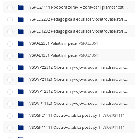
VSPOZ1111 Podpora zdraví – zdravotní gramotnost
VSPOZ
VSPED2232 Pedagogika a edukace v ošetřovatelství
VSPED
VSPED1232 Pedagogika a edukace v ošetřovatelství
VSPED
VSPAL2351 Paliativní péče
VSPAL2351
VSPAL1351 Paliativní péče
VSPAL1351
VSOVP22312 Obecná, vývojová, sociální a zdravotnická psychologie 2
VSOVP21121 Obecná, vývojová, sociální a zdravotnická psychologie 1
VSOVP12312 Obecná, vývojová, sociální a zdravotnická psychologie 2
VSOVP11121 Obecná, vývojová, sociální a zdravotnická psychologie 1
VSOSP21111 Ošetřovatelské postupy 1
VSOSP21111
VSOSP11111 Ošetřovatelské postupy 1
VSOSP11111