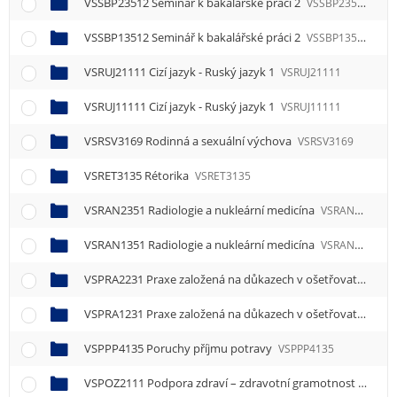
VSSBP23512 Seminář k bakalářské práci 2
VSSBP23512
VSSBP13512 Seminář k bakalářské práci 2
VSSBP13512
VSRUJ21111 Cizí jazyk - Ruský jazyk 1
VSRUJ21111
VSRUJ11111 Cizí jazyk - Ruský jazyk 1
VSRUJ11111
VSRSV3169 Rodinná a sexuální výchova
VSRSV3169
VSRET3135 Rétorika
VSRET3135
VSRAN2351 Radiologie a nukleární medicína
VSRAN2351
VSRAN1351 Radiologie a nukleární medicína
VSRAN1351
VSPRA2231 Praxe založená na důkazech v ošetřovatelství
VSPRA1231 Praxe založená na důkazech v ošetřovatelství
VSPPP4135 Poruchy příjmu potravy
VSPPP4135
VSPOZ2111 Podpora zdraví – zdravotní gramotnost
VSPOZ