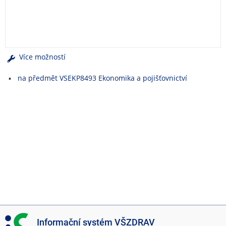
e
n
u
Více možností
na předmět VSEKP8493 Ekonomika a pojišťovnictví
I
Informační systém VŠZDRAV