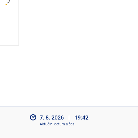
z
i
t
i
k
o
n
y
7. 8. 2026
|
19:42
Aktuální datum a čas