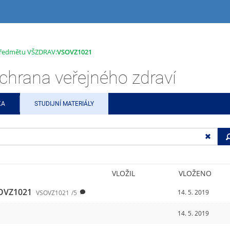
 předmětu VŠZDRAV:
VSOVZ1021
rana veřejného zdraví
KA
STUDIJNÍ MATERIÁLY
VLOŽIL
VLOŽENO
OVZ1021
14. 5. 2019
VSOVZ1021
/5
14. 5. 2019