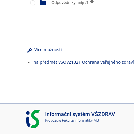
e
Odpovědníky
odp
/1
n
u
Více možností
na předmět VSOVZ1021 Ochrana veřejného zdraví
I
Informační systém VŠZDRAV
S
Provozuje
Fakulta informatiky MU
V
Š