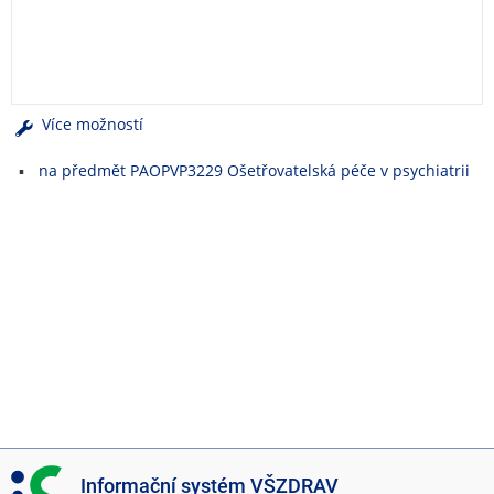
e
n
u
Více možností
na předmět PAOPVP3229 Ošetřovatelská péče v psychiatrii
I
Informační systém VŠZDRAV