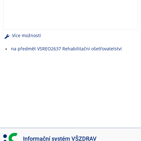
e
n
u
Více možností
na předmět VSREO2637 Rehabilitační ošetřovatelství
I
Informační systém VŠZDRAV