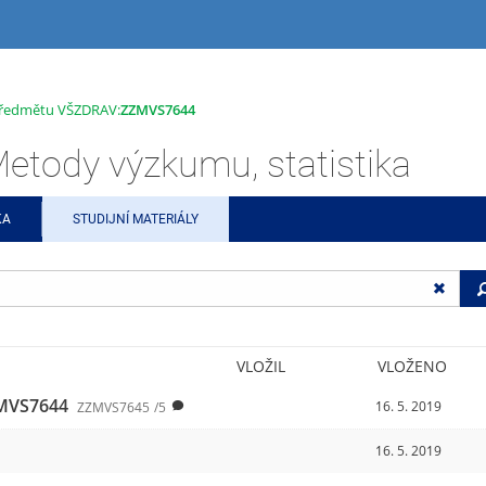
 předmětu VŠZDRAV:
ZZMVS7644
ody výzkumu, statistika
KA
STUDIJNÍ MATERIÁLY
VLOŽIL
VLOŽENO
MVS7644
16. 5. 2019
ZZMVS7645
/5
16. 5. 2019