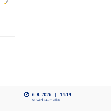
z
i
t
i
k
o
n
y
6. 8. 2026
|
14:19
Aktuální datum a čas