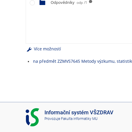
e
Odpovědníky
odp
/1
n
u
Více možností
na předmět ZZMVS7645 Metody výzkumu, statisti
I
Informační systém VŠZDRAV
S
Provozuje
Fakulta informatiky MU
V
Š