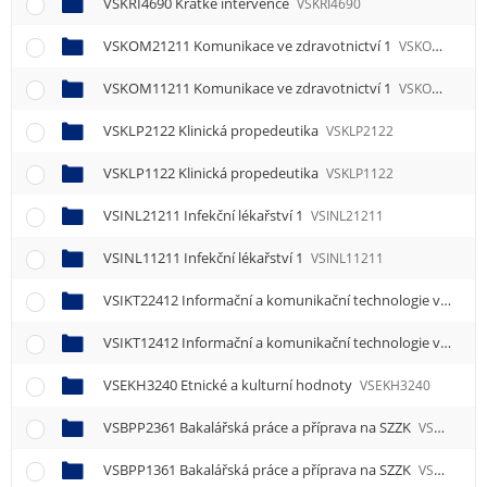
VSKRI4690 Krátké intervence
VSKRI4690
VSKOM21211 Komunikace ve zdravotnictví 1
VSKOM21211
VSKOM11211 Komunikace ve zdravotnictví 1
VSKOM11211
VSKLP2122 Klinická propedeutika
VSKLP2122
VSKLP1122 Klinická propedeutika
VSKLP1122
VSINL21211 Infekční lékařství 1
VSINL21211
VSINL11211 Infekční lékařství 1
VSINL11211
VSIKT22412 Informační a komunikační technologie ve zdravotnictví 2
VSIKT12412 Informační a komunikační technologie ve zdravotnictví 2
VSEKH3240 Etnické a kulturní hodnoty
VSEKH3240
VSBPP2361 Bakalářská práce a příprava na SZZK
VSBPP2361
VSBPP1361 Bakalářská práce a příprava na SZZK
VSBPP1361