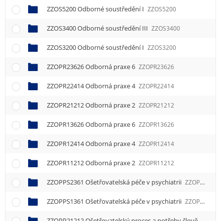
ZZOS5200 Odborné soustředění I
ZZOS5200
ZZOS3400 Odborné soustředění III
ZZOS3400
ZZOS3200 Odborné soustředění I
ZZOS3200
ZZOPR23626 Odborná praxe 6
ZZOPR23626
ZZOPR22414 Odborná praxe 4
ZZOPR22414
ZZOPR21212 Odborná praxe 2
ZZOPR21212
ZZOPR13626 Odborná praxe 6
ZZOPR13626
ZZOPR12414 Odborná praxe 4
ZZOPR12414
ZZOPR11212 Odborná praxe 2
ZZOPR11212
ZZOPPS2361 Ošetřovatelská péče v psychiatrii
ZZOPPS2361
ZZOPPS1361 Ošetřovatelská péče v psychiatrii
ZZOPPS1361
ZZOPP21212 Ošetřovatelský proces a potřeby člověka 2
ZZ