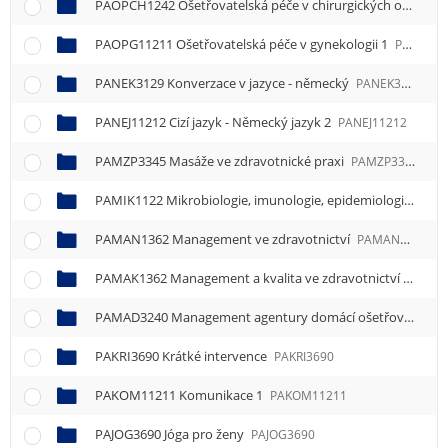
PAOPCH1242 Ošetřovatelská péče v chirurgických oborech
PAOPG11211 Ošetřovatelská péče v gynekologii 1
PAOPG11211
PANEK3129 Konverzace v jazyce - německý
PANEK3129
PANEJ11212 Cizí jazyk - Německý jazyk 2
PANEJ11212
PAMZP3345 Masáže ve zdravotnické praxi
PAMZP3345
PAMIK1122 Mikrobiologie, imunologie, epidemiologie a hygiena
PAMAN1362 Management ve zdravotnictví
PAMAN1362
PAMAK1362 Management a kvalita ve zdravotnictví
PAMAK
PAMAD3240 Management agentury domácí ošetřovatelské péče v porodní asistenci
PAKRI3690 Krátké intervence
PAKRI3690
PAKOM11211 Komunikace 1
PAKOM11211
PAJOG3690 Jóga pro ženy
PAJOG3690