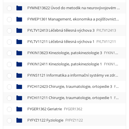
FYMNE13622 Úvod do metodik na neurovývojovém podkladě 2
FYMEP1361 Management, ekonomika a pojišťovnictví
FYM
FYLTV12413 Léčebná tělesná výchova 3
FYLTV12413
FYLTV11211 Léčebná tělesná výchova 1
FYLTV11211
FYKIN13623 Kineziologie, patokineziologie 3
FYKIN13623
FYKIN12411 Kineziologie, patokineziologie 1
FYKIN12411
FYINS1121 Informatika a informační systémy ve zdravotnictví
FYCHI12423 Chirurgie, traumatologie, ortopedie 3
FYCHI12423
FYCHI11211 Chirurgie, traumatologie, ortopedie 1
FYCHI11211
FYGER1362 Geriatrie
FYGER1362
FYFYZ1122 Fyziologie
FYFYZ1122