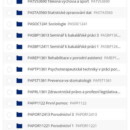
PATVS3690 Tělesná výchova a sport
PATVS3690
PASTA3560 Statistické zpracování dat
PASTA3560
PASOC1241 Sociologie
PASOC1241
PASBP13613 Seminář k bakalářské práci 3
PASBP13613
PASBP12411 Seminář k bakalářské práci 1
PASBP12411
PAREP1361 Rehabilitace v porodní asistenci
PAREP1361
PAPTP1361 Psychoterapeutické techniky v práci porodní asistentky
PAPST1361 Prevence ve stomatologii
PAPST1361
PAPRL1361 Zdravotnické právo a profesní legislativa
PAPRL
PAPP1122 První pomoc
PAPP1122
PAPOR12413 Porodnictví 3
PAPOR12413
PAPOR11221 Porodnictví 1
PAPOR11221