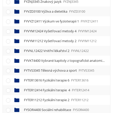
FYZNJ3345 Znakový jazyk
FYZNJ3345
FYVZD3100 Výživa a dietetika
FYVZD3100
FYVYZ12411 Výzkum ve fyzioterapii 1
FYVYZ12411
FYVYM12424 Vyšetřovací metody 4
FYVYM12424
FYVYM11212 Vyšetřovací metody 2
FYVYM11212
FYVNL12422 Vnitřní lékařství 2
FYVNL12422
FYVKT4400 Vybrané kapitoly z topografické anatomie končetin
FYTVS3345 Tělesná výchova a sport
FYTVS3345
FYTER13616 Fyzikální terapie 6
FYTER13616
FYTER12414 Fyzikální terapie 4
FYTER12414
FYTER11212 Fyzikální terapie 2
FYTER11212
FYSOR4400 Sociální rehabilitace
FYSOR4400