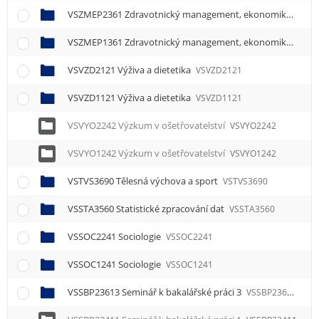
VSZMEP2361 Zdravotnický management, ekonomika a pojišťovnictví
VSZMEP1361 Zdravotnický management, ekonomika a pojišťovnictví
VSVZD2121 Výživa a dietetika
VSVZD2121
VSVZD1121 Výživa a dietetika
VSVZD1121
VSVYO2242 Výzkum v ošetřovatelství
VSVYO2242
VSVYO1242 Výzkum v ošetřovatelství
VSVYO1242
VSTVS3690 Tělesná výchova a sport
VSTVS3690
VSSTA3560 Statistické zpracování dat
VSSTA3560
VSSOC2241 Sociologie
VSSOC2241
VSSOC1241 Sociologie
VSSOC1241
VSSBP23613 Seminář k bakalářské práci 3
VSSBP23613