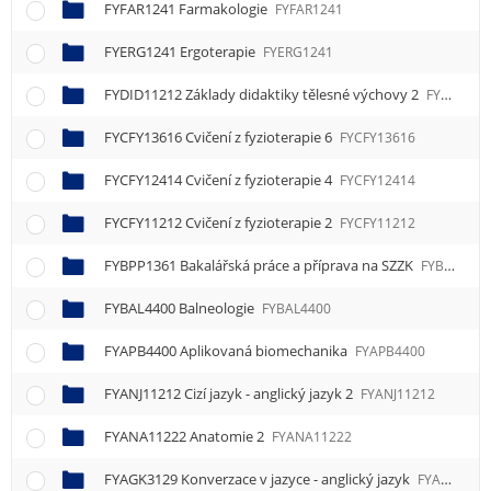
FYFAR1241 Farmakologie
FYFAR1241
FYERG1241 Ergoterapie
FYERG1241
FYDID11212 Základy didaktiky tělesné výchovy 2
FYDID11212
FYCFY13616 Cvičení z fyzioterapie 6
FYCFY13616
FYCFY12414 Cvičení z fyzioterapie 4
FYCFY12414
FYCFY11212 Cvičení z fyzioterapie 2
FYCFY11212
FYBPP1361 Bakalářská práce a příprava na SZZK
FYBPP1361
FYBAL4400 Balneologie
FYBAL4400
FYAPB4400 Aplikovaná biomechanika
FYAPB4400
FYANJ11212 Cizí jazyk - anglický jazyk 2
FYANJ11212
FYANA11222 Anatomie 2
FYANA11222
FYAGK3129 Konverzace v jazyce - anglický jazyk
FYAGK3129