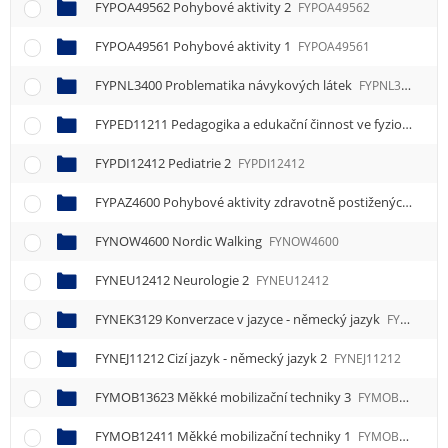
FYPOA49562 Pohybové aktivity 2
FYPOA49562
FYPOA49561 Pohybové aktivity 1
FYPOA49561
FYPNL3400 Problematika návykových látek
FYPNL3400
FYPED11211 Pedagogika a edukační činnost ve fyzioterapii 1
FYPDI12412 Pediatrie 2
FYPDI12412
FYPAZ4600 Pohybové aktivity zdravotně postižených
FYPA
FYNOW4600 Nordic Walking
FYNOW4600
FYNEU12412 Neurologie 2
FYNEU12412
FYNEK3129 Konverzace v jazyce - německý jazyk
FYNEK3129
FYNEJ11212 Cizí jazyk - německý jazyk 2
FYNEJ11212
FYMOB13623 Měkké mobilizační techniky 3
FYMOB13623
FYMOB12411 Měkké mobilizační techniky 1
FYMOB12411