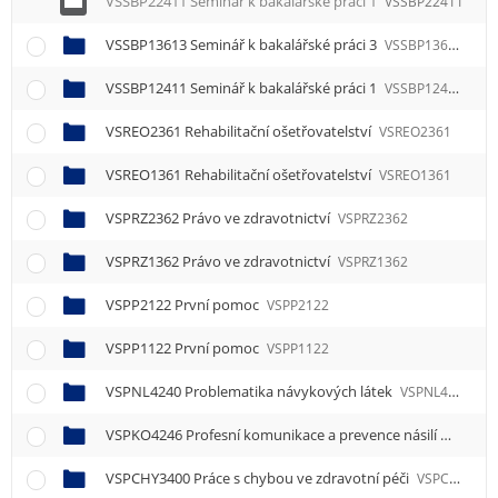
VSSBP22411 Seminář k bakalářské práci 1
VSSBP22411
VSSBP13613 Seminář k bakalářské práci 3
VSSBP13613
VSSBP12411 Seminář k bakalářské práci 1
VSSBP12411
VSREO2361 Rehabilitační ošetřovatelství
VSREO2361
VSREO1361 Rehabilitační ošetřovatelství
VSREO1361
VSPRZ2362 Právo ve zdravotnictví
VSPRZ2362
VSPRZ1362 Právo ve zdravotnictví
VSPRZ1362
VSPP2122 První pomoc
VSPP2122
VSPP1122 První pomoc
VSPP1122
VSPNL4240 Problematika návykových látek
VSPNL4240
VSPKO4246 Profesní komunikace a prevence násilí
VSPKO4
VSPCHY3400 Práce s chybou ve zdravotní péči
VSPCHY3400