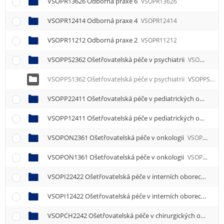
VSOPR13626 Odborná praxe 6
VSOPR13626
VSOPR12414 Odborná praxe 4
VSOPR12414
VSOPR11212 Odborná praxe 2
VSOPR11212
VSOPPS2362 Ošetřovatelská péče v psychiatrii
VSOPPS2362
VSOPPS1362 Ošetřovatelská péče v psychiatrii
VSOPPS1362
VSOPP22411 Ošetřovatelská péče v pediatrických oborech 1
VSOPP12411 Ošetřovatelská péče v pediatrických oborech 1
VSOPON2361 Ošetřovatelská péče v onkologii
VSOPON2361
VSOPON1361 Ošetřovatelská péče v onkologii
VSOPON1361
VSOPI22422 Ošetřovatelská péče v interních oborech 2
VSO
VSOPI12422 Ošetřovatelská péče v interních oborech 2
VSO
VSOPCH2242 Ošetřovatelská péče v chirurgických oborech