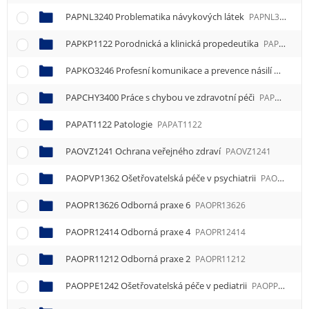
PAPNL3240 Problematika návykových látek
PAPNL3240
PAPKP1122 Porodnická a klinická propedeutika
PAPKP1122
PAPKO3246 Profesní komunikace a prevence násilí
PAPKO3
PAPCHY3400 Práce s chybou ve zdravotní péči
PAPCHY3400
PAPAT1122 Patologie
PAPAT1122
PAOVZ1241 Ochrana veřejného zdraví
PAOVZ1241
PAOPVP1362 Ošetřovatelská péče v psychiatrii
PAOPVP1362
PAOPR13626 Odborná praxe 6
PAOPR13626
PAOPR12414 Odborná praxe 4
PAOPR12414
PAOPR11212 Odborná praxe 2
PAOPR11212
PAOPPE1242 Ošetřovatelská péče v pediatrii
PAOPPE1242