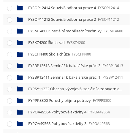
FYSOP12414 Souvislá odborná praxe 4
FYSOP12414
FYSOP11212 Souvislá odborná praxe 2
FYSOP11212
FYSMT4600 Speciální mobilizační techniky
FYSMT4600
FYSKZ4200 Škola zad
FYSKZ4200
FYSCH4400 Škola chůze
FYSCH4400
FYSBP13613 Seminář k bakalářské práci 3
FYSBP13613
FYSBP12411 Seminář k bakalářské práci 1
FYSBP12411
FYPSY11222 Obecná, vývojová, sociální a zdravotnická psychologie 2
FYPPP3300 Poruchy příjmu potravy
FYPPP3300
FYPOA49564 Pohybové aktivity 4
FYPOA49564
FYPOA49563 Pohybové aktivity 3
FYPOA49563