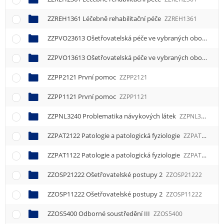
ZZREH1361 Léčebně rehabilitační péče
ZZREH1361
ZZPVO23613 Ošetřovatelská péče ve vybraných oborech 3
ZZPVO13613 Ošetřovatelská péče ve vybraných oborech 3
ZZPP2121 První pomoc
ZZPP2121
ZZPP1121 První pomoc
ZZPP1121
ZZPNL3240 Problematika návykových látek
ZZPNL3240
ZZPAT2122 Patologie a patologická fyziologie
ZZPAT2122
ZZPAT1122 Patologie a patologická fyziologie
ZZPAT1122
ZZOSP21222 Ošetřovatelské postupy 2
ZZOSP21222
ZZOSP11222 Ošetřovatelské postupy 2
ZZOSP11222
ZZOS5400 Odborné soustředění III
ZZOS5400