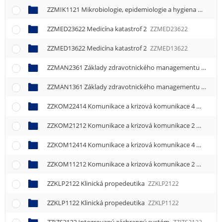
ZZMIK1121 Mikrobiologie, epidemiologie a hygiena
ZZMIK1
ZZMED23622 Medicína katastrof 2
ZZMED23622
ZZMED13622 Medicína katastrof 2
ZZMED13622
ZZMAN2361 Základy zdravotnického managementu
ZZMA
ZZMAN1361 Základy zdravotnického managementu
ZZMA
ZZKOM22414 Komunikace a krizová komunikace 4
ZZKOM2
ZZKOM21212 Komunikace a krizová komunikace 2
ZZKOM2
ZZKOM12414 Komunikace a krizová komunikace 4
ZZKOM1
ZZKOM11212 Komunikace a krizová komunikace 2
ZZKOM1
ZZKLP2122 Klinická propedeutika
ZZKLP2122
ZZKLP1122 Klinická propedeutika
ZZKLP1122