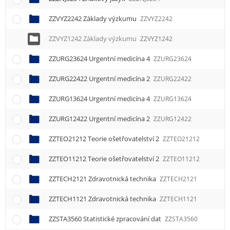
e
n
ZZVYZ2242 Základy výzkumu
ZZVYZ2242
u
ZZVYZ1242 Základy výzkumu
ZZVYZ1242
ZZURG23624 Urgentní medicína 4
ZZURG23624
ZZURG22422 Urgentní medicína 2
ZZURG22422
ZZURG13624 Urgentní medicína 4
ZZURG13624
ZZURG12422 Urgentní medicína 2
ZZURG12422
ZZTEO21212 Teorie ošetřovatelství 2
ZZTEO21212
ZZTEO11212 Teorie ošetřovatelství 2
ZZTEO11212
ZZTECH2121 Zdravotnická technika
ZZTECH2121
ZZTECH1121 Zdravotnická technika
ZZTECH1121
ZZSTA3560 Statistické zpracování dat
ZZSTA3560