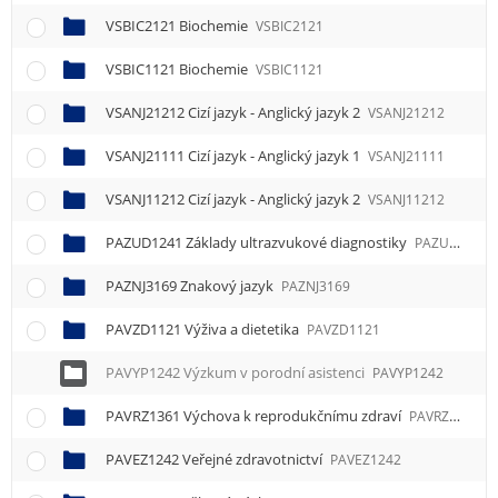
VSBIC2121 Biochemie
VSBIC2121
VSBIC1121 Biochemie
VSBIC1121
VSANJ21212 Cizí jazyk - Anglický jazyk 2
VSANJ21212
VSANJ21111 Cizí jazyk - Anglický jazyk 1
VSANJ21111
VSANJ11212 Cizí jazyk - Anglický jazyk 2
VSANJ11212
PAZUD1241 Základy ultrazvukové diagnostiky
PAZUD1241
PAZNJ3169 Znakový jazyk
PAZNJ3169
PAVZD1121 Výživa a dietetika
PAVZD1121
PAVYP1242 Výzkum v porodní asistenci
PAVYP1242
PAVRZ1361 Výchova k reprodukčnímu zdraví
PAVRZ1361
PAVEZ1242 Veřejné zdravotnictví
PAVEZ1242