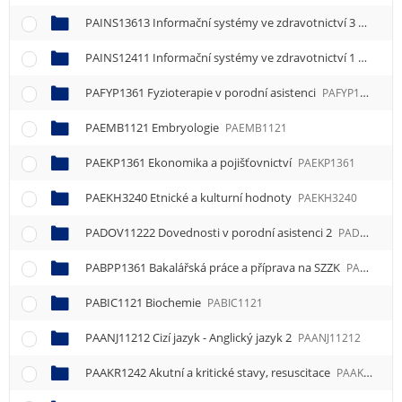
PAINS13613 Informační systémy ve zdravotnictví 3
PAINS1
PAINS12411 Informační systémy ve zdravotnictví 1
PAINS1
PAFYP1361 Fyzioterapie v porodní asistenci
PAFYP1361
PAEMB1121 Embryologie
PAEMB1121
PAEKP1361 Ekonomika a pojišťovnictví
PAEKP1361
PAEKH3240 Etnické a kulturní hodnoty
PAEKH3240
PADOV11222 Dovednosti v porodní asistenci 2
PADOV11222
PABPP1361 Bakalářská práce a příprava na SZZK
PABPP1361
PABIC1121 Biochemie
PABIC1121
PAANJ11212 Cizí jazyk - Anglický jazyk 2
PAANJ11212
PAAKR1242 Akutní a kritické stavy, resuscitace
PAAKR1242