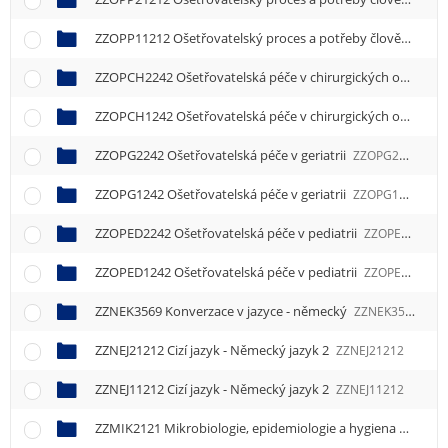
ZZOPP11212 Ošetřovatelský proces a potřeby člověka 2
ZZ
ZZOPCH2242 Ošetřovatelská péče v chirurgických oborech a traumatologii
ZZOPCH1242 Ošetřovatelská péče v chirurgických oborech a traumatologii
ZZOPG2242 Ošetřovatelská péče v geriatrii
ZZOPG2242
ZZOPG1242 Ošetřovatelská péče v geriatrii
ZZOPG1242
ZZOPED2242 Ošetřovatelská péče v pediatrii
ZZOPED2242
ZZOPED1242 Ošetřovatelská péče v pediatrii
ZZOPED1242
ZZNEK3569 Konverzace v jazyce - německý
ZZNEK3569
ZZNEJ21212 Cizí jazyk - Německý jazyk 2
ZZNEJ21212
ZZNEJ11212 Cizí jazyk - Německý jazyk 2
ZZNEJ11212
ZZMIK2121 Mikrobiologie, epidemiologie a hygiena
ZZMIK2