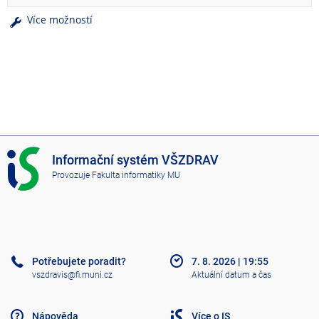
Více možností
I
Informační systém VŠZDRAV
S
Provozuje
Fakulta informatiky MU
V
Š
Z
D
R
A
Potřebujete poradit?
7. 8. 2026
|
19:55
V
vszdravis@fi.muni.cz
Aktuální datum a čas
Nápověda
Více o IS