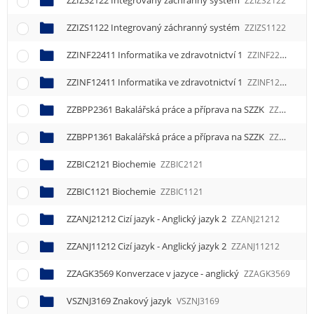
ZZIZS2122 Integrovaný záchranný systém
ZZIZS2122
ZZIZS1122 Integrovaný záchranný systém
ZZIZS1122
ZZINF22411 Informatika ve zdravotnictví 1
ZZINF22411
ZZINF12411 Informatika ve zdravotnictví 1
ZZINF12411
ZZBPP2361 Bakalářská práce a příprava na SZZK
ZZBPP2361
ZZBPP1361 Bakalářská práce a příprava na SZZK
ZZBPP1361
ZZBIC2121 Biochemie
ZZBIC2121
ZZBIC1121 Biochemie
ZZBIC1121
ZZANJ21212 Cizí jazyk - Anglický jazyk 2
ZZANJ21212
ZZANJ11212 Cizí jazyk - Anglický jazyk 2
ZZANJ11212
ZZAGK3569 Konverzace v jazyce - anglický
ZZAGK3569
VSZNJ3169 Znakový jazyk
VSZNJ3169