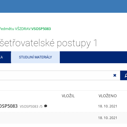
 předmětu VŠZDRAV:
VSOSP5083
třovatelské postupy 1
KA
STUDIJNÍ MATERIÁLY
VLOŽIL
VLOŽENO
OSP5083
18. 10. 2021
VSOSP5083
/5
18. 10. 2021