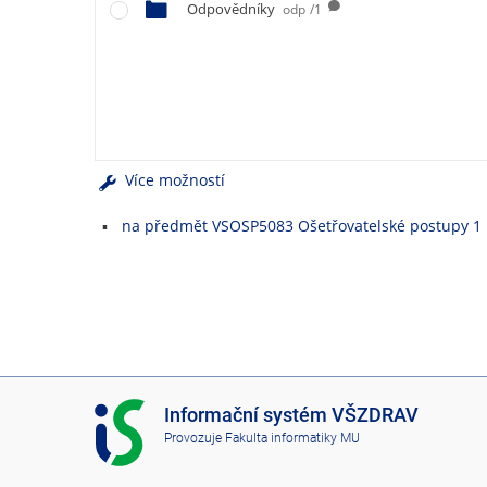
e
Odpovědníky
odp
/1
n
u
Více možností
na předmět VSOSP5083 Ošetřovatelské postupy 1
I
Informační systém VŠZDRAV
S
Provozuje
Fakulta informatiky MU
V
Š