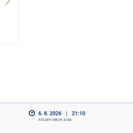
z
i
t
i
k
o
n
y
6. 8. 2026
|
21:10
Aktuální datum a čas