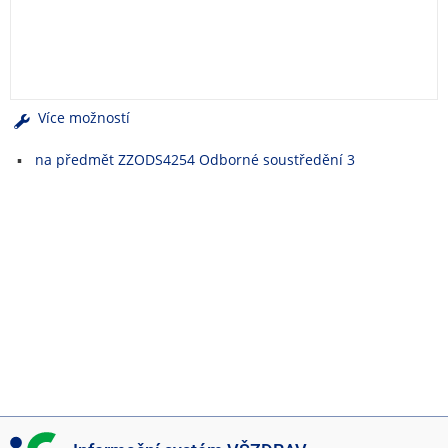
e
n
u
Více možností
na předmět ZZODS4254 Odborné soustředění 3
I