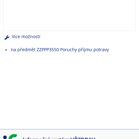
e
n
u
Více možností
na předmět ZZPPP3550 Poruchy příjmu potravy
I