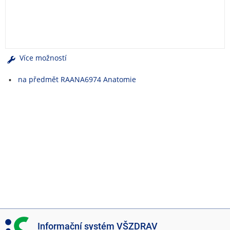
e
n
u
Více možností
na předmět RAANA6974 Anatomie
I
Informační systém VŠZDRAV