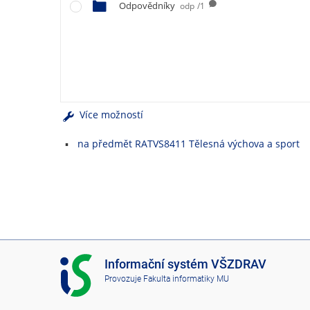
e
Odpovědníky
odp
/1
n
u
Více možností
na předmět RATVS8411 Tělesná výchova a sport
I
Informační systém VŠZDRAV
S
Provozuje
Fakulta informatiky MU
V
Š