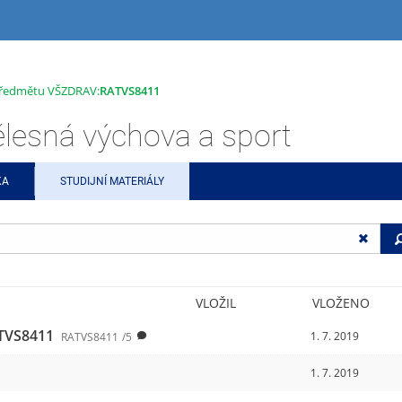
 předmětu VŠZDRAV:
RATVS8411
esná výchova a sport
KA
STUDIJNÍ MATERIÁLY
VLOŽIL
VLOŽENO
TVS8411
1. 7. 2019
RATVS8411
/5
1. 7. 2019