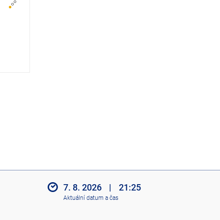
z
i
t
i
k
o
n
y
7. 8. 2026
|
21:25
Aktuální datum a čas