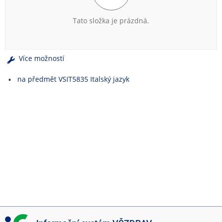
e
n
Tato složka je prázdná.
u
Více možností
na předmět VSIT5835 Italský jazyk
I